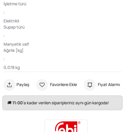
İşletme türü
:
Elektrikli
Supap türü
:
Manyetik valf
Ağırlık [kg]
:
0,078 kg
Paylaş
Favorilere Ekle
Fiyat Alarmı
🚚
11:00
’a kadar verilen siparişleriniz aynı gün kargoda!