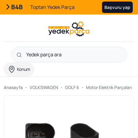
B4B
Toptan Yedek Parça
Başvuru yap
Konum
Anasayfa
VOLKSWAGEN
GOLF 6
Motor Elektrik Parçaları