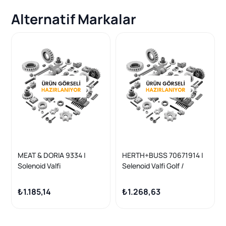
Alternatif Markalar
MEAT & DORIA 9334 |
HERTH+BUSS 70671914 |
Solenoid Valfi
Selenoid Valfi Golf /
Amarok / Caddy / A3 / A1 /
Leon 97 >
₺1.185,14
₺1.268,63