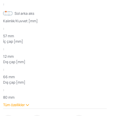
:
Sol arka aks
Kalınlık/Kuvvet [mm]
:
57 mm
İç çap [mm]
:
12 mm
Dış çap [mm]
:
66 mm
Dış çap [mm]
:
80 mm
Tüm özellikler