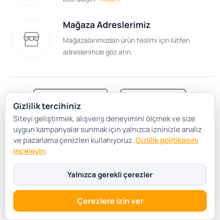
Mağaza Adreslerimiz
Mağazalarımızdan ürün teslimi için lütfen
adreslerimize göz atın.
Gizlilik tercihiniz
Siteyi geliştirmek, alışveriş deneyimini ölçmek ve size
Satış Sözleşmesi
Gizlilik ve Güvenlik
uygun kampanyalar sunmak için yalnızca izninizle analiz
Gizlilik Politikası
Çerez Tercihleri
ve pazarlama çerezleri kullanıyoruz.
Gizlilik politikasını
inceleyin
.
Şartlar Koşullar
Yalnızca gerekli çerezler
Çerezlere izin ver