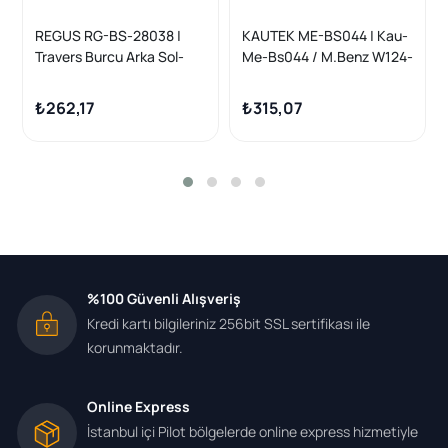
REGUS RG-BS-28038 |
KAUTEK ME-BS044 | Kau-
Travers Burcu Arka Sol-
Me-Bs044 / M.Benz W124-
Sağ Mercedes 190 (W201)
201-202 Arka Travers
2.0 1982-1993
Takozu Küçük 1243511942
₺262,17
₺315,07
%100 Güvenli Alışveriş
Kredi kartı bilgileriniz 256bit SSL sertifikası ile
korunmaktadır.
Online Express
İstanbul içi Pilot bölgelerde online express hizmetiyle