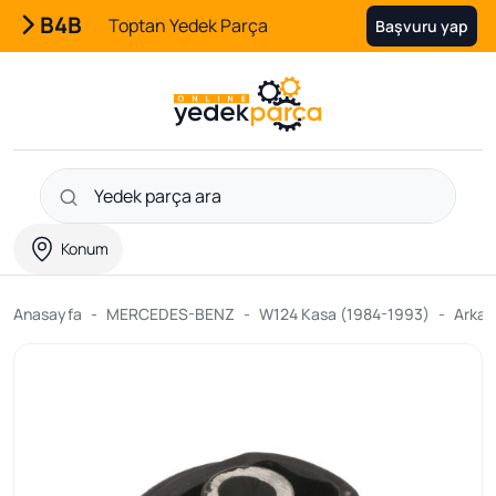
B4B
Toptan Yedek Parça
Başvuru yap
Konum
Anasayfa
MERCEDES-BENZ
W124 Kasa (1984-1993)
Arka 