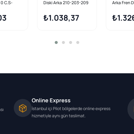
10 C.S-
Diski Arka 210-203-209
Arka Fren D
 2 Adet
Bm 07-10
203-208-2
03
₺1.038,37
Komprösör.
₺1.32
Online Express
İstanbul içi Pilot bölgelerde online express
ası
hizmetiyle aynı gün teslimat.