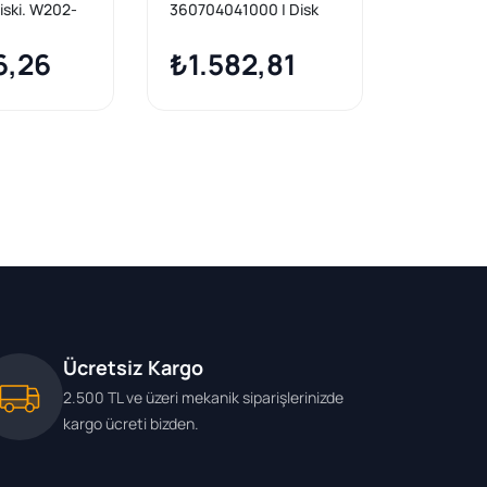
iski. W202-
360704041000 | Disk
Arka Fren 
09-210.
Arka E.S-W210 C.S-
Komp. 20
 2001-08.
6,26
W203 Komp | 1 Adet
₺1.582,81
₺1.6
Ücretsiz Kargo
2.500 TL ve üzeri mekanik siparişlerinizde
kargo ücreti bizden.