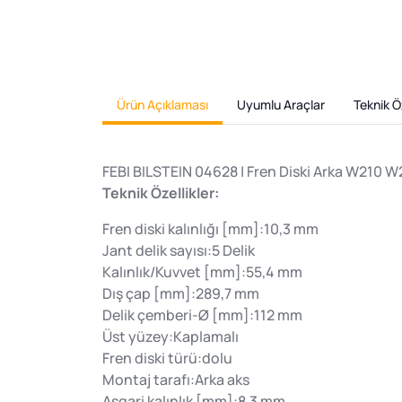
Ürün Açıklaması
Uyumlu Araçlar
Teknik Öz
FEBI BILSTEIN 04628 | Fren Diski Arka W210 W
Teknik Özellikler:
Fren diski kalınlığı [mm]:10,3 mm
Jant delik sayısı:5 Delik
Kalınlık/Kuvvet [mm]:55,4 mm
Dış çap [mm]:289,7 mm
Delik çemberi-Ø [mm]:112 mm
Üst yüzey:Kaplamalı
Fren diski türü:dolu
Montaj tarafı:Arka aks
Asgari kalınlık [mm]:8,3 mm