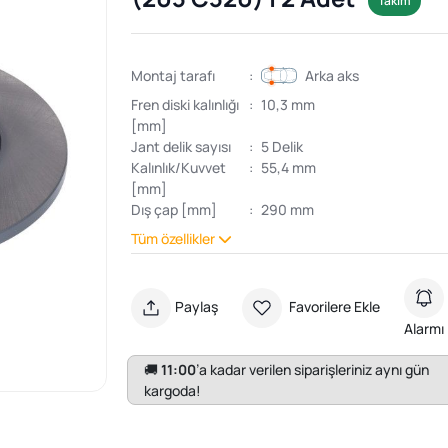
Takım
Montaj tarafı
:
Arka aks
Fren diski kalınlığı
:
10,3 mm
[mm]
Jant delik sayısı
:
5 Delik
Kalınlık/Kuvvet
:
55,4 mm
[mm]
Dış çap [mm]
:
290 mm
Tüm özellikler
Paylaş
Favorilere Ekle
Alarmı
🚚
11:00
’a kadar verilen siparişleriniz aynı gün
kargoda!