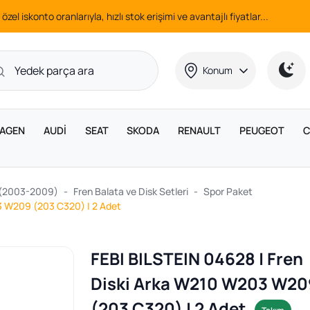
 özel iskonto oranlarıyla, hızlı stok erişimi ve avantajlı fiyatlar...
Konum
AGEN
AUDİ
SEAT
SKODA
RENAULT
PEUGEOT
C
 (2003-2009)
Fren Balata ve Disk Setleri
Spor Paket
3 W209 (203 C320) | 2 Adet
FEBI BILSTEIN 04628 | Fren
Diski Arka W210 W203 W20
(203 C320) | 2 Adet