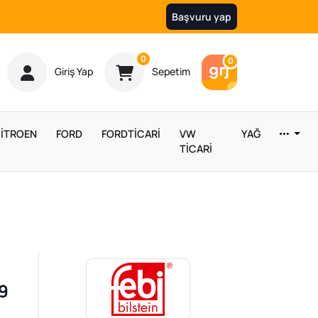
Başvuru yap
Ürün sayısı
0
Araç sayısı
0
Giriş Yap
Sepetim
İTROEN
FORD
FORDTİCARİ
VW
YAĞ
TİCARİ
9