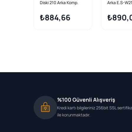
Diski 210 Arka Komp.
Arka E.S-W2
(203 C320)
W203 Komp |
₺884,66
₺890,
%100 Güvenli Alışveriş
Kredi kartı bilgileriniz 256bit SSL sertifik
ile korunmaktadır.