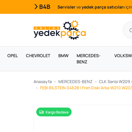
B4B
Servisler
ve
yedek parça satıcıları
için
OPEL
CHEVROLET
BMW
MERCEDES-
VOLKSW
BENZ
Anasayfa
MERCEDES-BENZ
CLK Serisi W209
FEBI BILSTEIN 04628 | Fren Diski Arka W210 W20