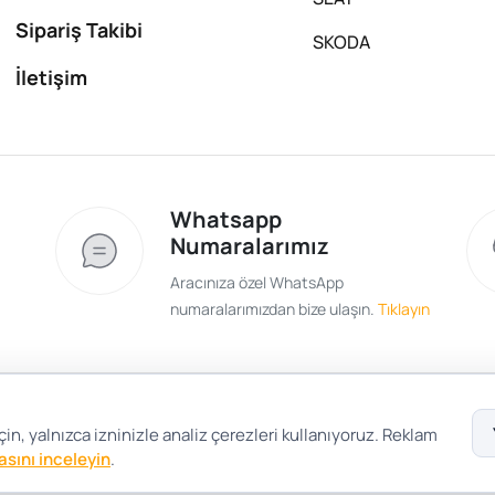
Sipariş Takibi
SKODA
İletişim
Whatsapp
Numaralarımız
Aracınıza özel WhatsApp
numaralarımızdan bize ulaşın.
Tıklayın
Satış Sözleşmesi
Gizlilik ve Güvenlik
Gizli
in, yalnızca izninizle analiz çerezleri kullanıyoruz. Reklam
kasını inceleyin
.
Çerez Tercihleri
Şartlar Koşullar