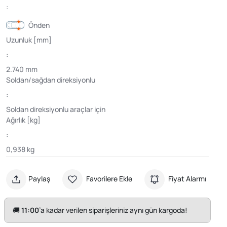
:
Önden
Uzunluk [mm]
:
2.740 mm
Soldan/sağdan direksiyonlu
:
Soldan direksiyonlu araçlar için
Ağırlık [kg]
:
0,938 kg
Paylaş
Favorilere Ekle
Fiyat Alarmı
🚚
11:00
’a kadar verilen siparişleriniz aynı gün kargoda!