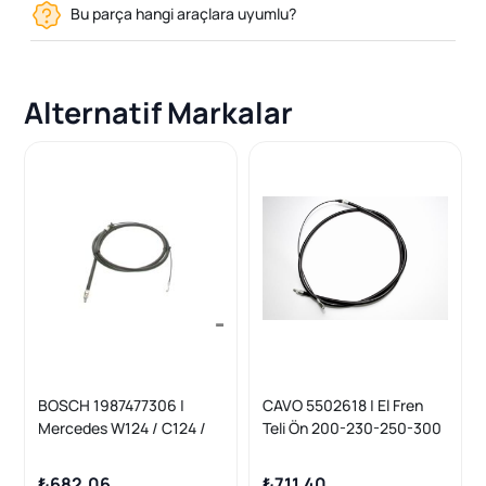
Bu parça hangi araçlara uyumlu?
Alternatif Markalar
BOSCH 1987477306 |
CAVO 5502618 | El Fren
Mercedes W124 / C124 /
Teli Ön 200-230-250-300
S124 / A124 1987-1998 Ön
E-D-Te-TD Sedan 124
El Fren Teli (Park Freni)
1984-1993
₺682,06
₺711,40