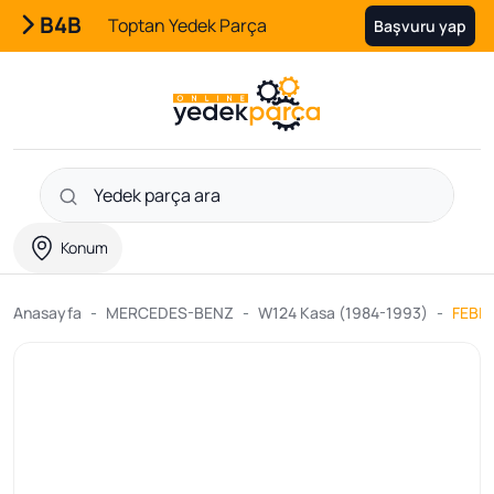
B4B
Toptan Yedek Parça
Başvuru yap
Konum
Anasayfa
MERCEDES-BENZ
W124 Kasa (1984-1993)
FEBI 