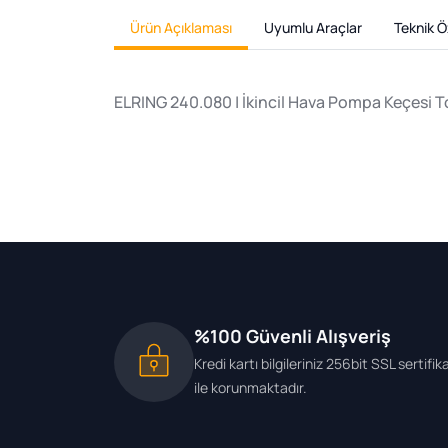
Ürün Açıklaması
Uyumlu Araçlar
Teknik Öz
ELRING 240.080 | İkincil Hava Pompa Keçesi To
%100 Güvenli Alışveriş
Kredi kartı bilgileriniz 256bit SSL sertifik
ile korunmaktadır.