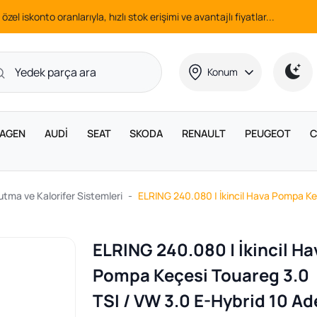
 özel iskonto oranlarıyla, hızlı stok erişimi ve avantajlı fiyatlar...
Konum
AGEN
AUDİ
SEAT
SKODA
RENAULT
PEUGEOT
C
tma ve Kalorifer Sistemleri
ELRING 240.080 | İkincil Hava Pompa Ke
ELRING 240.080 | İkincil Ha
Pompa Keçesi Touareg 3.0
TSI / VW 3.0 E-Hybrid 10 Ad