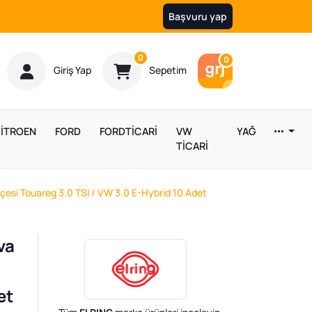
Başvuru yap
Ürün sayısı
0
Araç sayısı
0
Giriş Yap
Sepetim
İTROEN
FORD
FORDTİCARİ
VW
YAĞ
TİCARİ
çesi Touareg 3.0 TSI / VW 3.0 E-Hybrid 10 Adet
va
et