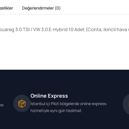
ellikler
Değerlendirmeler (
0
)
uareg 3.0 TSI / VW 3.0 E-Hybrid 10 Adet (Conta, ikincil hava v
Online Express
İstanbul içi Pilot bölgelerde online express
ası
hizmetiyle aynı gün teslimat.