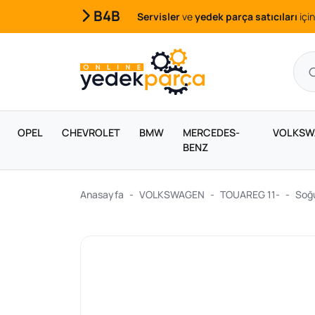
B4B
Servisler
ve
yedek parça satıcıları
için
OPEL
CHEVROLET
BMW
MERCEDES-
VOLKSW
BENZ
Anasayfa
VOLKSWAGEN
TOUAREG 11-
Soğu