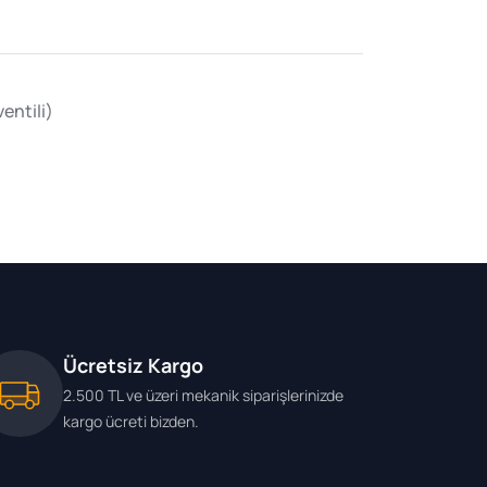
entili)
Ücretsiz Kargo
2.500 TL ve üzeri mekanik siparişlerinizde
kargo ücreti bizden.