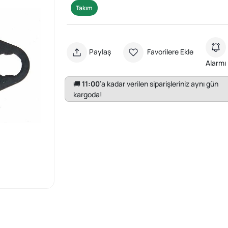
Takım
Paylaş
Favorilere Ekle
Alarmı
🚚
11:00
’a kadar verilen siparişleriniz aynı gün
kargoda!