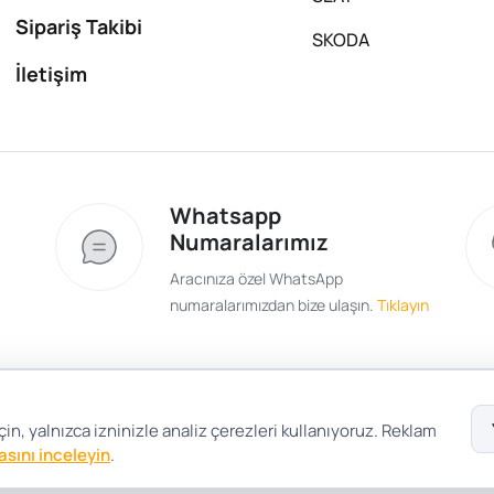
Sipariş Takibi
SKODA
İletişim
Whatsapp
Numaralarımız
Aracınıza özel WhatsApp
numaralarımızdan bize ulaşın.
Tıklayın
Satış Sözleşmesi
Gizlilik ve Güvenlik
Gizli
in, yalnızca izninizle analiz çerezleri kullanıyoruz. Reklam
kasını inceleyin
.
Çerez Tercihleri
Şartlar Koşullar