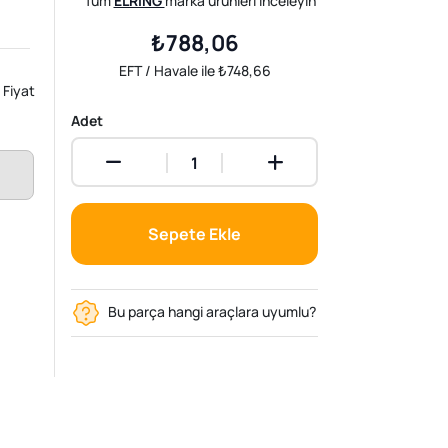
Tüm
ELRING
marka ürünleri inceleyin
₺788,06
EFT / Havale ile ₺748,66
Fiyat
Adet
Sepete Ekle
Bu parça hangi araçlara uyumlu?