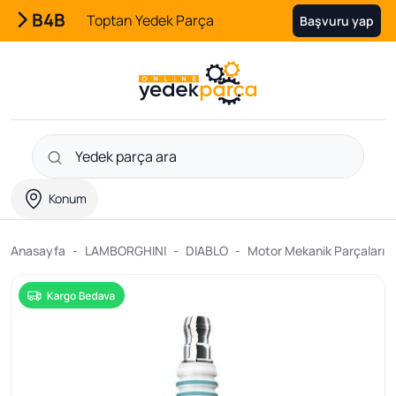
B4B
Toptan Yedek Parça
Başvuru yap
Konum
Anasayfa
LAMBORGHINI
DIABLO
Motor Mekanik Parçaları