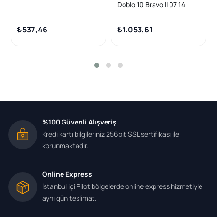
Doblo 10 Bravo II 07 14
Linea 07 Grande Punto 07
Evo 08 500 08 500L 13
₺537,46
₺1.053,61
Egea 16 1.4 T-Jet 1 Adet
%100 Güvenli Alışveriş
Kredi kartı bilgileriniz 256bit SSL sertifikası ile
korunmaktadır.
Online Express
İstanbul içi Pilot bölgelerde online express hizmetiyle
aynı gün teslimat.