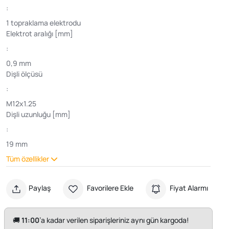
:
1 topraklama elektrodu
Elektrot aralığı [mm]
:
0,9 mm
Dişli ölçüsü
:
M12x1.25
Dişli uzunluğu [mm]
:
19 mm
Tüm özellikler
Paylaş
Favorilere Ekle
Fiyat Alarmı
🚚
11:00
’a kadar verilen siparişleriniz aynı gün kargoda!