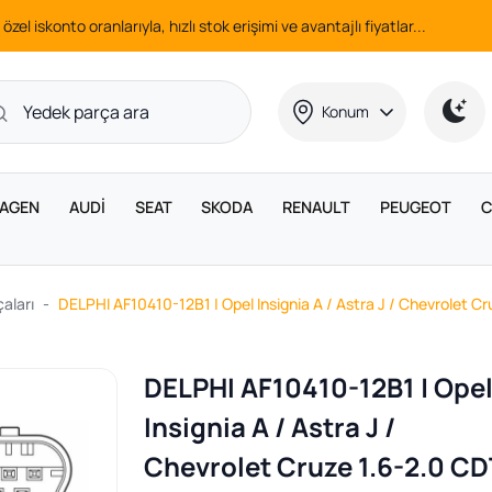
 özel iskonto oranlarıyla, hızlı stok erişimi ve avantajlı fiyatlar...
Konum
AGEN
AUDİ
SEAT
SKODA
RENAULT
PEUGEOT
C
aları
DELPHI AF10410-12B1 | Opel Insignia A / Astra J / Chevrolet 
DELPHI AF10410-12B1 | Ope
Insignia A / Astra J /
Chevrolet Cruze 1.6-2.0 CD