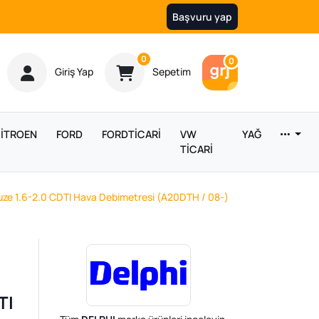
Başvuru yap
Ürün sayısı
0
Araç sayısı
0
Giriş Yap
Sepetim
İTROEN
FORD
FORDTİCARİ
VW
YAĞ
TİCARİ
Cruze 1.6-2.0 CDTI Hava Debimetresi (A20DTH / 08-)
l
TI