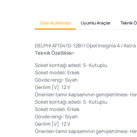
Ürün Açıklaması
Uyumlu Araçlar
Teknik Öz
DELPHI AF10410-12B1 | Opel Insignia A / Astr
Teknik Özellikler:
Soket kontağı adedi: 5 -Kutuplu
Soket modeli: Erkek
Gövde rengi: Siyah
Gerilim [V]: 12 V
Önerilen tamir kapsamının genişletilmesi: Hava
Soket kontağı adedi: 5 -Kutuplu
Soket modeli: Erkek
Gövde rengi: Siyah
Gerilim [V]: 12 V
Önerilen tamir kapsamının genişletilmesi: Hava