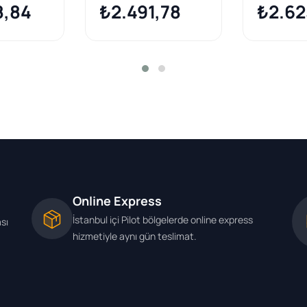
8,84
A20DTH
₺2.491,78
A20dtr
₺2.62
Online Express
İstanbul içi Pilot bölgelerde online express
ası
hizmetiyle aynı gün teslimat.