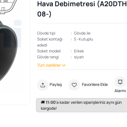
Hava Debimetresi (A20DTH
08-)
Gövde tipi
:
Gövde ile
Soket kontağı
:
5 -Kutuplu
adedi
Soket modeli
:
Erkek
Gövde rengi
:
siyah
Tüm özellikler
Paylaş
Favorilere Ekle
Alarmı
🚚
11:00
’a kadar verilen siparişleriniz aynı gün
kargoda!