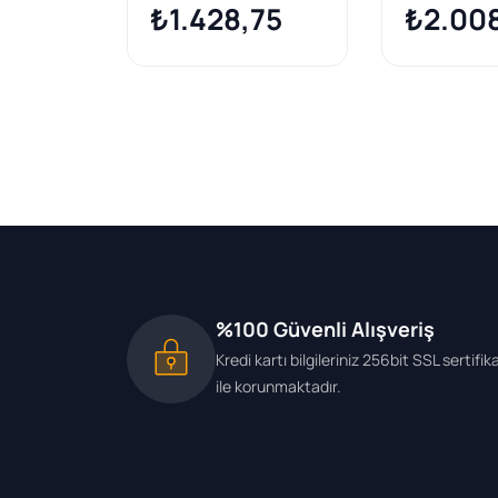
Insignia 1.6-2.0 09>
₺1.428,75
₺2.00
%100 Güvenli Alışveriş
Kredi kartı bilgileriniz 256bit SSL sertifik
ile korunmaktadır.