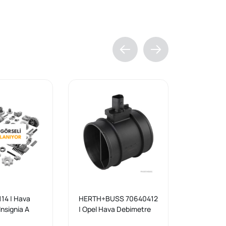
14 | Hava
HERTH+BUSS 70640412
BOSCH 02
nsignia A
| Opel Hava Debimetre
Chevrolet
6dth A20dth
Dizel İnsignia 836457
Dizel Hav