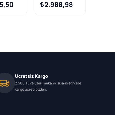
5,50
₺2.988,98
Opel Insig
₺3.2
Zafira C
Ücretsiz Kargo
2.500 TL ve üzeri mekanik siparişlerinizde
kargo ücreti bizden.