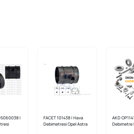
05060038 |
FACET 101438 | Hava
AKD OP1141
tresi
Debimetresi Opel Astra
Debımetre I
6let
J Insignia A A16LET
Astra J B1