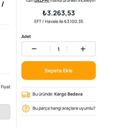
Tüm
DELPHI
marka ürünleri inceleyin
 /
₺3.263,53
EFT / Havale ile ₺3.100,35
Adet
Sepete Ekle
Fiyat
Bu üründe:
Kargo Bedava
Bu parça hangi araçlara uyumlu?