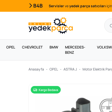
B4B
Servisler
ve
yedek parça satıcıları
için
OPEL
CHEVROLET
BMW
MERCEDES-
VOLKSW
BENZ
Anasayfa
OPEL
ASTRA J
Motor Elektrik Parç