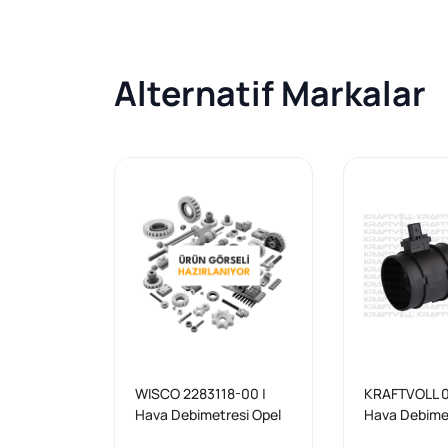
Alternatif Markalar
WISCO 2283118-00 |
KRAFTVOLL 
Hava Debimetresi Opel
Hava Debime
Astra J Cruze J300
Insignia A-A1