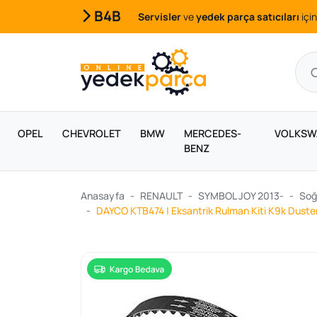
B4B
Servisler
ve
yedek parça satıcıları
için
OPEL
CHEVROLET
BMW
MERCEDES-
VOLKSW
BENZ
Anasayfa
RENAULT
SYMBOL JOY 2013-
Soğ
DAYCO KTB474 | Eksantrik Rulman Kiti K9k Dus