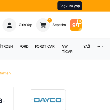
Başvuru yap
Ürün sayısı
0
Araç sayısı
0
Giriş Yap
Sepetim
İTROEN
FORD
FORDTİCARİ
VW
YAĞ
TİCARİ
 Rulman
8-