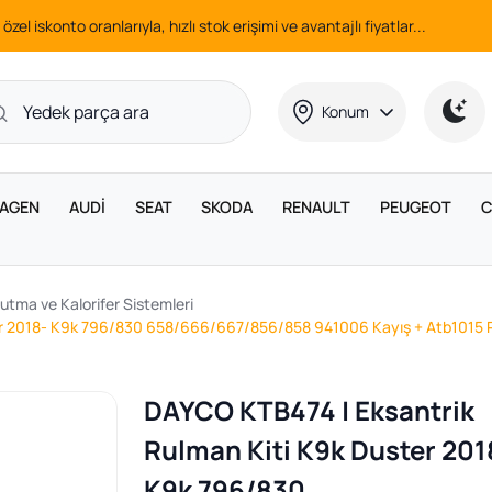
 özel iskonto oranlarıyla, hızlı stok erişimi ve avantajlı fiyatlar...
Konum
AGEN
AUDİ
SEAT
SKODA
RENAULT
PEUGEOT
C
utma ve Kalorifer Sistemleri
ter 2018- K9k 796/830 658/666/667/856/858 941006 Kayış + Atb1015
DAYCO KTB474 | Eksantrik
Rulman Kiti K9k Duster 201
K9k 796/830