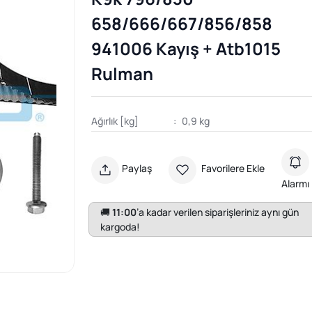
658/666/667/856/858
941006 Kayış + Atb1015
Rulman
Ağırlık [kg]
:
0,9 kg
Paylaş
Favorilere Ekle
Alarmı
🚚
11:00
’a kadar verilen siparişleriniz aynı gün
kargoda!