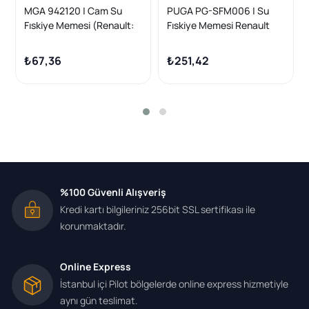
MGA 942120 | Cam Su
PUGA PG-SFM006 | Su
Fıskiye Memesi (Renault:
Fıskiye Memesi Renault
Megane I)
Megane I | 5 Adet
₺67,36
₺251,42
%100 Güvenli Alışveriş
Kredi kartı bilgileriniz 256bit SSL sertifikası ile
korunmaktadır.
Online Express
İstanbul içi Pilot bölgelerde online express hizmetiyle
aynı gün teslimat.