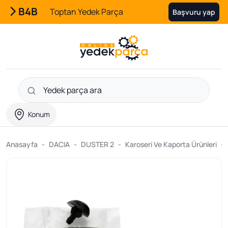
B4B
Toptan Yedek Parça
Başvuru yap
Konum
Anasayfa
DACIA
DUSTER 2
Karoseri Ve Kaporta Ürünleri