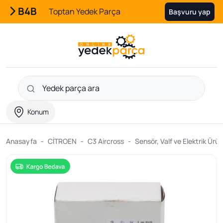
B4B
Toptan Yedek Parça
Başvuru yap
Konum
Anasayfa
CİTROEN
C3 Aircross
Sensör, Valf ve Elektrik Ürün