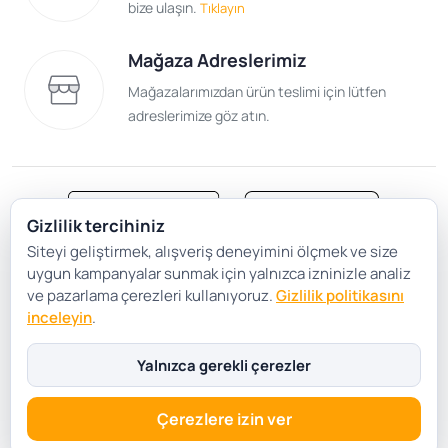
bize ulaşın.
Tıklayın
Mağaza Adreslerimiz
Mağazalarımızdan ürün teslimi için lütfen
adreslerimize göz atın.
Gizlilik tercihiniz
Siteyi geliştirmek, alışveriş deneyimini ölçmek ve size
Satış Sözleşmesi
Gizlilik ve Güvenlik
uygun kampanyalar sunmak için yalnızca izninizle analiz
Gizlilik Politikası
Çerez Tercihleri
ve pazarlama çerezleri kullanıyoruz.
Gizlilik politikasını
inceleyin
.
Şartlar Koşullar
Yalnızca gerekli çerezler
Çerezlere izin ver