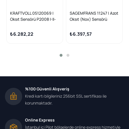
KRAFTVOLL 05120069 |
SAGEMFRANS 11247 | Azot
Oksıt Sensörü P2008 I-II-
Oksıt (Nox) Sensörü
208 I-II-3008 I-II-301-308
Peugeot Partner-208-
II-5008 I-II-508 I-II-Expert
301-308-2008-3008
₺6.282,22
₺6.397,57
IV-Partner-Rifter-B
%100 Güvenli Alışveriş
Kredi kartı bilgileriniz 256bit SSL sertifikası ile
korunmaktadır.
Online Express
İstanbul içi Pilot bölgelerde online express hizmetiyle