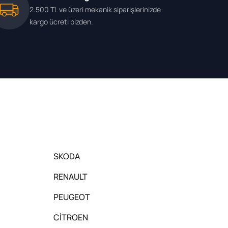
2.500 TL ve üzeri mekanik siparişlerinizde
kargo ücreti bizden.
SKODA
RENAULT
PEUGEOT
CİTROEN