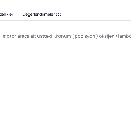
ellikler
Değerlendirmeler (
3
)
motor araca ait üstteki 1.konum ( pozisyon ) oksijen / lambd