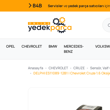
B4B
Servisler
ve
yedek parça satıcıları
için
OPEL
CHEVROLET
BMW
MERCEDES-
VOLKSW
BENZ
Anasayfa
CHEVROLET
CRUZE
Sensör, Valf 
DELPHI ES11089-12B1 | Chevrolet Cruze 1.6 Oksij