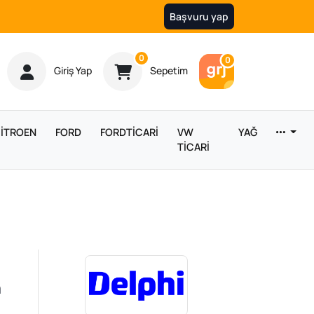
Başvuru yap
Ürün sayısı
0
Araç sayısı
0
Giriş Yap
Sepetim
İTROEN
FORD
FORDTİCARİ
VW
YAĞ
TİCARİ
n