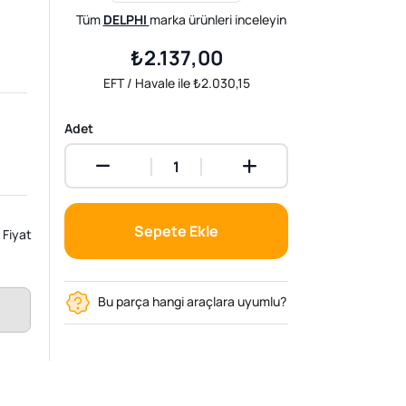
Tüm
DELPHI
marka ürünleri inceleyin
₺2.137,00
EFT / Havale ile ₺2.030,15
Adet
Sepete Ekle
Fiyat
Bu parça hangi araçlara uyumlu?