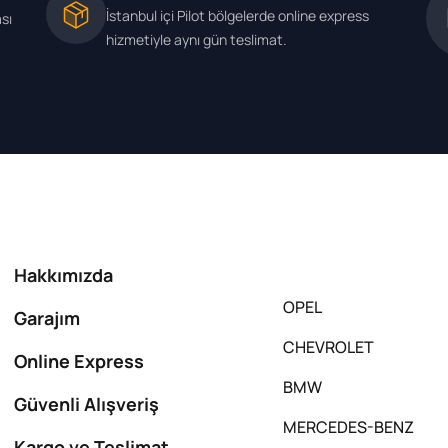
İstanbul içi Pilot bölgelerde online express
ası
hizmetiyle aynı gün teslimat.
Hakkımızda
OPEL
Garajım
CHEVROLET
Online Express
BMW
Güvenli Alışveriş
MERCEDES-BENZ
Kargo ve Teslimat