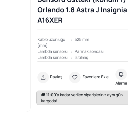
Orlando 1.8 Astra J Insignia
A16XER
Kablo uzunluğu
:
525 mm
[mm]
Lambda sensörü
:
Parmak sondası
Lambda sensörü
:
Isıtılmış
Paylaş
Favorilere Ekle
Alarmı
🚚
11:00
’a kadar verilen siparişleriniz aynı gün
kargoda!