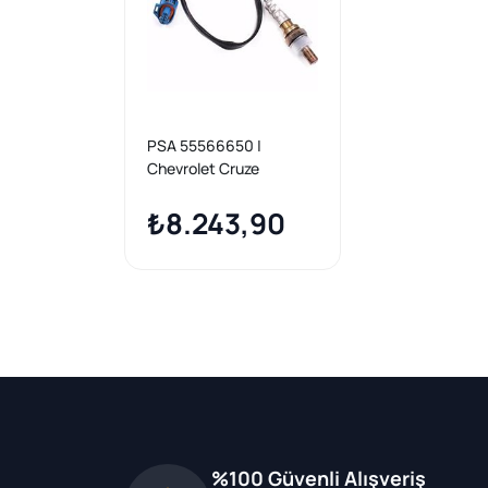
PSA 55566650 |
Chevrolet Cruze
1.Konum Oksijen
Sensörü Orijinal
₺8.243,90
%100 Güvenli Alışveriş