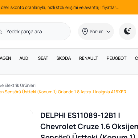
 özel iskonto oranlarıyla, hızlı stok erişimi ve avantajlı fiyatlar...
Konum
AGEN
AUDİ
SEAT
SKODA
RENAULT
PEUGEOT
C
ve Elektrik Ürünleri
en Sensörü Üstteki (Konum 1) Orlando 1.8 Astra J Insignia A16XER
DELPHI ES11089-12B1 |
Chevrolet Cruze 1.6 Oksije
Sensörü Üstteki (Konum 1)