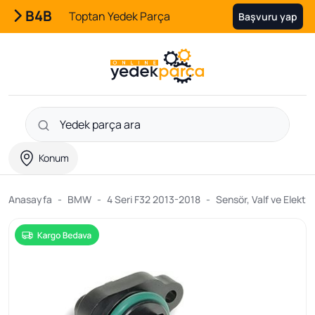
B4B
Toptan Yedek Parça
Başvuru yap
Konum
Anasayfa
BMW
4 Seri F32 2013-2018
Sensör, Valf ve Elektri