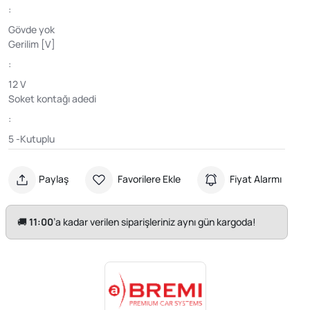
:
Gövde yok
Gerilim [V]
:
12 V
Soket kontağı adedi
:
5 -Kutuplu
Paylaş
Favorilere Ekle
Fiyat Alarmı
🚚
11:00
’a kadar verilen siparişleriniz aynı gün kargoda!