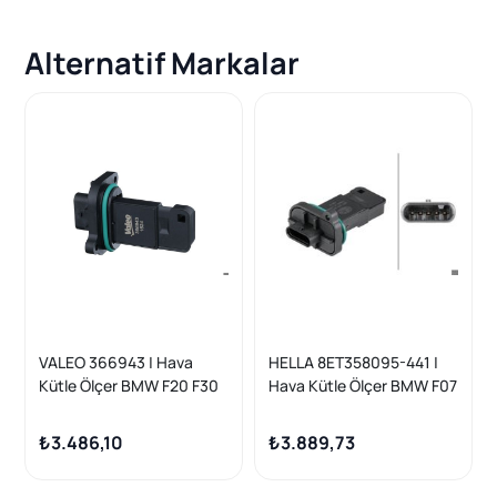
Alternatif Markalar
VALEO 366943 | Hava
HELLA 8ET358095-441 |
Kütle Ölçer BMW F20 F30
Hava Kütle Ölçer BMW F07
F31 F32 F33 N47 N 11 >
F10 F20 F22 F25 F30 F32
₺3.486,10
₺3.889,73