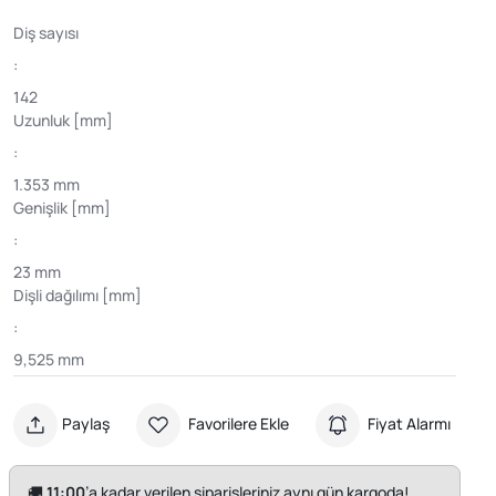
Diş sayısı
:
142
Uzunluk [mm]
:
1.353 mm
Genişlik [mm]
:
23 mm
Dişli dağılımı [mm]
:
9,525 mm
Paylaş
Favorilere Ekle
Fiyat Alarmı
🚚
11:00
’a kadar verilen siparişleriniz aynı gün kargoda!