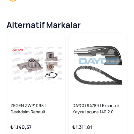
Alternatif Markalar
ZEGEN ZWP1098 |
DAYCO 94789 | Eksantrik
Devirdaim Renault
Kayışı Laguna 140 2.0
Megane IV 2016-/ Nissan
Qashqai 2014-/ Dacia
₺1.140,57
₺1.311,81
Duster 2009-2012 / Clio III