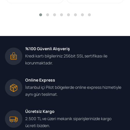
2005-2012 / Megane III
2008-2015 / Kangoo
2008-/ Fluence 2010-2012
/ 1.5 DCI K9k (Euro 5)
%100 Güvenli Alışveriş
Kredi kartı bilgileriniz 256bit SSL sertifikası ile
korunmaktadır.
Online Express
İstanbul içi Pilot bölgelerde online express hizmetiyle
aynı gün teslimat.
Ücretsiz Kargo
2.500 TL ve üzeri mekanik siparişlerinizde kargo
ücreti bizden.