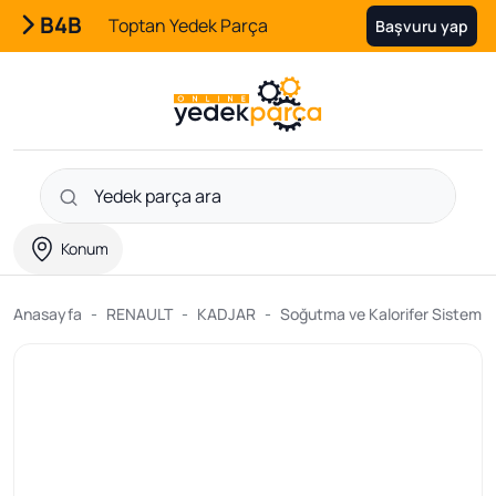
B4B
Toptan Yedek Parça
Başvuru yap
Konum
Anasayfa
RENAULT
KADJAR
Soğutma ve Kalorifer Sistemler