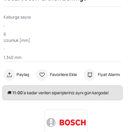
Kaburga sayısı
:
6
Uzunluk [mm]
:
1.340 mm
Paylaş
Favorilere Ekle
Fiyat Alarmı
🚚
11:00
’a kadar verilen siparişleriniz aynı gün kargoda!