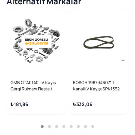
Alternatif Markalar
GMB GTA0140 | V Kayış
BOSCH 1987946071 |
Gergi Rulmanı Fiesta /
Kanallı V Kayışı 6PK1352
Fusion / 206 / 407 /
Peugeot Partner 1.6 HDI /
Partner 1.4 TDCI / 1.4 HDI
Ford Focus / Mercedes
₺181,86
₺332,06
02-11
M111 / VW T4