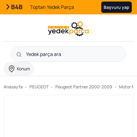
B4B
Toptan Yedek Parça
Başvuru yap
Konum
Anasayfa
PEUGEOT
Peugeot Partner 2000-2009
Motor Me