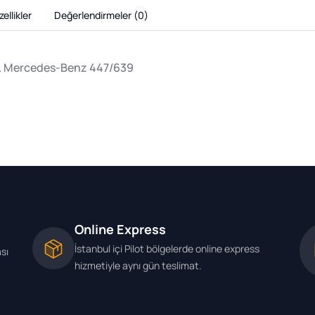
ellikler
Değerlendirmeler (
0
)
Tk. Mercedes-Benz 447/639
Online Express
İstanbul içi Pilot bölgelerde online express
ası
hizmetiyle aynı gün teslimat.