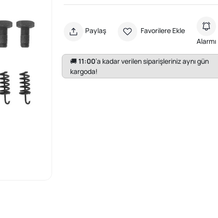
Paylaş
Favorilere Ekle
Alarmı
🚚
11:00
’a kadar verilen siparişleriniz aynı gün
kargoda!