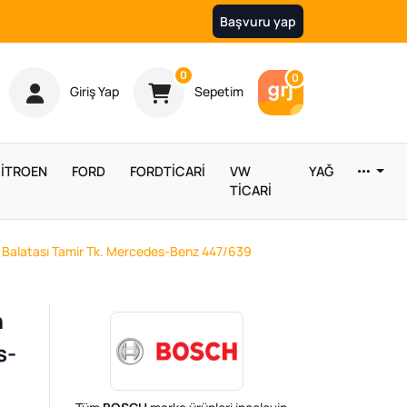
Başvuru yap
Ürün sayısı
0
Araç sayısı
0
Giriş Yap
Sepetim
İTROEN
FORD
FORDTİCARİ
VW
YAĞ
TİCARİ
 Balatası Tamir Tk. Mercedes-Benz 447/639
n
s-