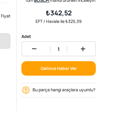
Tüm
BOSCH
marka ürünleri inceleyin
₺342,52
Fiyat
EFT / Havale ile ₺325,39
Adet
Gelince Haber Ver
Bu parça hangi araçlara uyumlu?