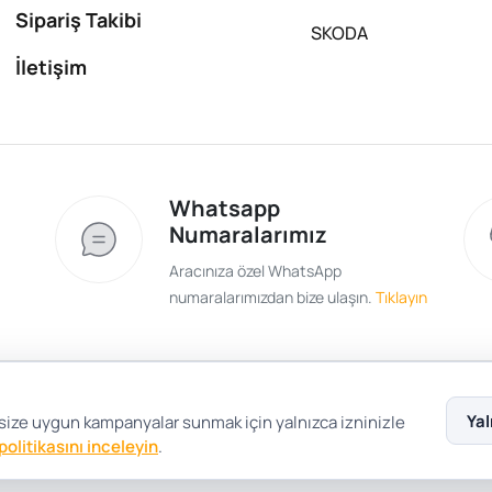
Sipariş Takibi
SKODA
İletişim
Whatsapp
Numaralarımız
Aracınıza özel WhatsApp
numaralarımızdan bize ulaşın.
Tıklayın
Satış Sözleşmesi
Gizlilik ve Güvenlik
Gizli
Yal
 size uygun kampanyalar sunmak için yalnızca izninizle
 politikasını inceleyin
.
Çerez Tercihleri
Şartlar Koşullar