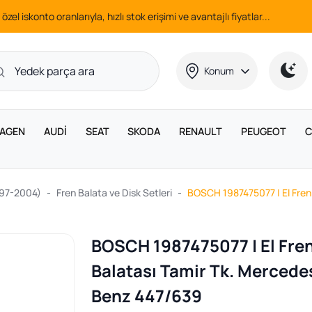
 özel iskonto oranlarıyla, hızlı stok erişimi ve avantajlı fiyatlar...
Konum
AGEN
AUDİ
SEAT
SKODA
RENAULT
PEUGEOT
C
997-2004)
Fren Balata ve Disk Setleri
BOSCH 1987475077 | El Fren
BOSCH 1987475077 | El Fre
Balatası Tamir Tk. Mercede
Benz 447/639