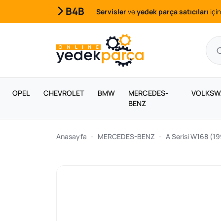
B4B
Servisler
ve
yedek parça satıcıları
için
OPEL
CHEVROLET
BMW
MERCEDES-
VOLKSW
BENZ
Anasayfa
MERCEDES-BENZ
A Serisi W168 (1