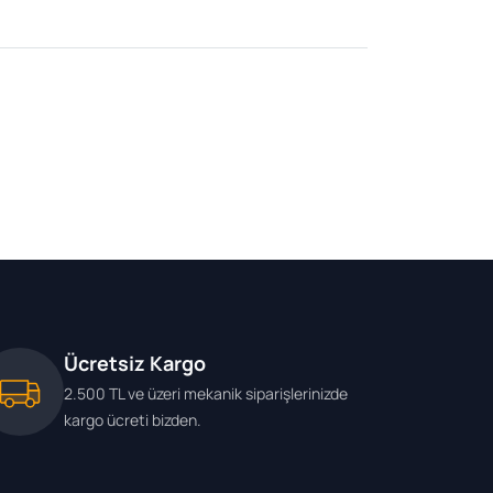
Ücretsiz Kargo
2.500 TL ve üzeri mekanik siparişlerinizde
kargo ücreti bizden.