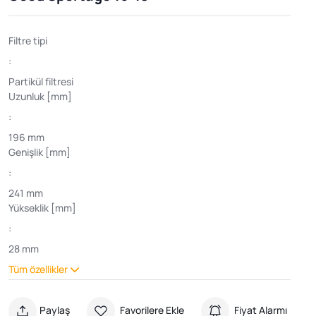
Filtre tipi
:
Partikül filtresi
Uzunluk [mm]
:
196 mm
Genişlik [mm]
:
241 mm
Yükseklik [mm]
:
28 mm
Tüm özellikler
Paylaş
Favorilere Ekle
Fiyat Alarmı