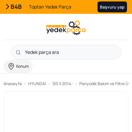
B4B
Toptan Yedek Parça
Başvuru yap
Konum
Anasayfa
HYUNDAİ
İ20 II 2014-
Periyodik Bakım ve Filtre Ürü