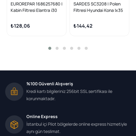
EUROREPAR 1686257680 |
SARDES SC3208 | Polen
Kabin Filtresi Elantra i30
Filtresi Hyundai Kona Ix35
Ceed Cerato Tucson
1.6-2.0İ-CRDI
Benzin-Dizel 2016-
₺128,06
₺144,42
%100 Güvenli Alışveriş
Kredi kartı bilgileriniz 256bit SSL sertifikası ile
korunmaktadır.
Online Express
İstanbul içi Pilot bölgelerde online express hizmetiyle
aynı gün teslimat.