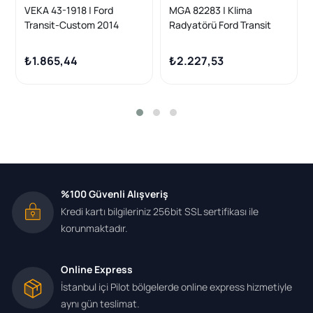
VEKA 43-1918 | Ford
MGA 82283 | Klima
Transit-Custom 2014
Radyatörü Ford Transit
Model Sonrası Klima
V362/V363 2.2 TDCI 2014-
Radyatörü
₺1.865,44
₺2.227,53
%100 Güvenli Alışveriş
Kredi kartı bilgileriniz 256bit SSL sertifikası ile
korunmaktadır.
Online Express
İstanbul içi Pilot bölgelerde online express hizmetiyle
aynı gün teslimat.