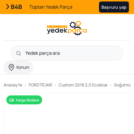
B4B
Toptan Yedek Parça
Başvuru yap
Konum
Anasayfa
FORDTİCARİ
Custom 2018 2.0 Ecoblue
Soğutma v