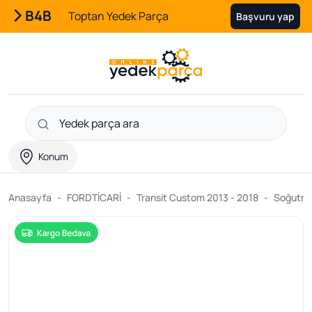
B4B
Toptan Yedek Parça
Başvuru yap
Konum
Anasayfa
FORDTİCARİ
Transit Custom 2013 - 2018
Soğutma