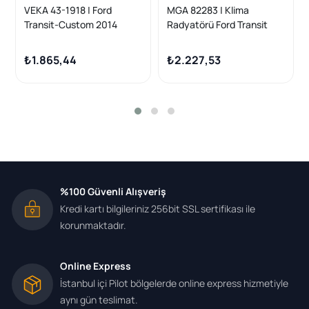
VEKA 43-1918 | Ford
MGA 82283 | Klima
Transit-Custom 2014
Radyatörü Ford Transit
Model Sonrası Klima
V362/V363 2.2 TDCI 2014-
Radyatörü
₺1.865,44
₺2.227,53
%100 Güvenli Alışveriş
Kredi kartı bilgileriniz 256bit SSL sertifikası ile
korunmaktadır.
Online Express
İstanbul içi Pilot bölgelerde online express hizmetiyle
aynı gün teslimat.