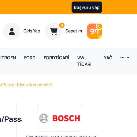
Başvuru yap
Ürün sayısı
0
Araç sayısı
0
Giriş Yap
Sepetim
İTROEN
FORD
FORDTİCARİ
VW
YAĞ
TİCARİ
a/Passat Klima Kompresörü
a/Passat