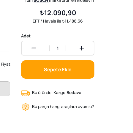
Tüm
BOSCH
marka ürünleri inceleyin
₺12.090,90
EFT / Havale ile ₺11.486,36
Adet
Fiyat
Sepete Ekle
Bu üründe:
Kargo Bedava
Bu parça hangi araçlara uyumlu?