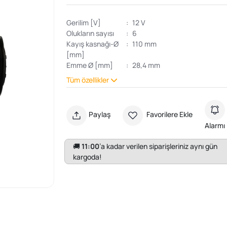
Gerilim [V]
:
12 V
Olukların sayısı
:
6
Kayış kasnağı-Ø
:
110 mm
[mm]
Emme Ø [mm]
:
28,4 mm
Tüm özellikler
Paylaş
Favorilere Ekle
Alarmı
🚚
11:00
’a kadar verilen siparişleriniz aynı gün
kargoda!