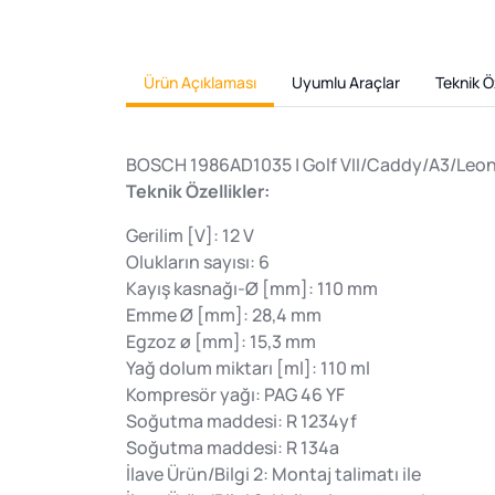
Ürün Açıklaması
Uyumlu Araçlar
Teknik Öz
BOSCH 1986AD1035 | Golf VII/Caddy/A3/Leon
Teknik Özellikler:
Gerilim [V]: 12 V
Olukların sayısı: 6
Kayış kasnağı-Ø [mm]: 110 mm
Emme Ø [mm]: 28,4 mm
Egzoz ø [mm]: 15,3 mm
Yağ dolum miktarı [ml]: 110 ml
Kompresör yağı: PAG 46 YF
Soğutma maddesi: R 1234yf
Soğutma maddesi: R 134a
İlave Ürün/Bilgi 2: Montaj talimatı ile