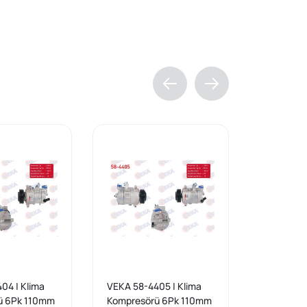
04 | Klima
VEKA 58-4405 | Klima
DELPHI T
ü 6Pk 110mm
Kompresörü 6Pk 110mm
Seat Leon