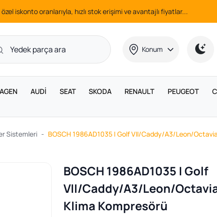
 özel iskonto oranlarıyla, hızlı stok erişimi ve avantajlı fiyatlar...
Konum
AGEN
AUDİ
SEAT
SKODA
RENAULT
PEUGEOT
C
r Sistemleri
BOSCH 1986AD1035 | Golf VII/Caddy/A3/Leon/Octavi
BOSCH 1986AD1035 | Golf
VII/Caddy/A3/Leon/Octavi
Klima Kompresörü