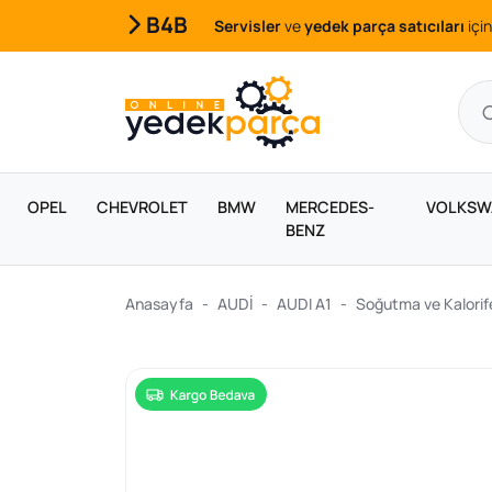
B4B
Servisler
ve
yedek parça satıcıları
için
OPEL
CHEVROLET
BMW
MERCEDES-
VOLKSW
BENZ
Anasayfa
AUDİ
AUDI A1
Soğutma ve Kalorife