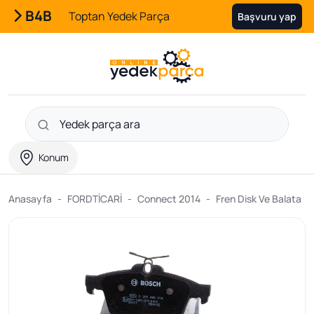
B4B
Toptan Yedek Parça
Başvuru yap
Konum
Anasayfa
FORDTİCARİ
Connect 2014
Fren Disk Ve Balata