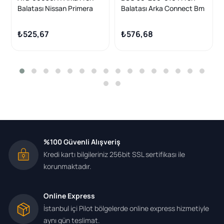
Balatası Nissan Primera
Balatası Arka Connect Bm
P12 03 > 10 Laguna II
02-13
Latitude 11 > 13 2.0 DCI
₺525,67
₺576,68
Connect 02 > Focusıı Fo
%100 Güvenli Alışveriş
Kredi kartı bilgileriniz 256bit SSL sertifikası ile
korunmaktadır.
Online Express
İstanbul içi Pilot bölgelerde online express hizmetiyle
aynı gün teslimat.