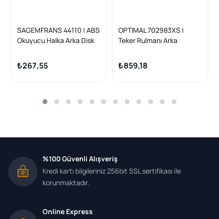
SAGEMFRANS 44110 | ABS
OPTIMAL 702983XS |
Okuyucu Halka Arka Disk
Teker Rulmanı Arka
Geniş Cap Megane IV | 1
Fluence Megane III
Adet
Megane II Sw
₺267,55
₺859,18
%100 Güvenli Alışveriş
Kredi kartı bilgileriniz 256bit SSL sertifikası ile
korunmaktadır.
Online Express