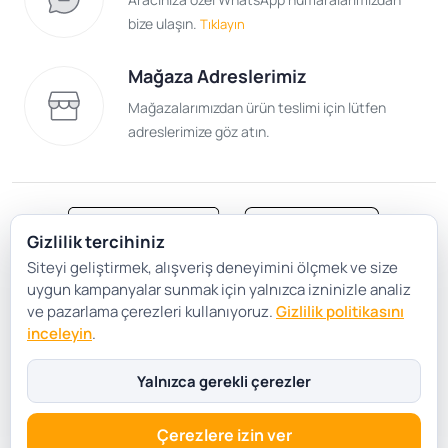
bize ulaşın.
Tıklayın
Mağaza Adreslerimiz
Mağazalarımızdan ürün teslimi için lütfen
adreslerimize göz atın.
Gizlilik tercihiniz
Siteyi geliştirmek, alışveriş deneyimini ölçmek ve size
Satış Sözleşmesi
Gizlilik ve Güvenlik
uygun kampanyalar sunmak için yalnızca izninizle analiz
Gizlilik Politikası
Çerez Tercihleri
ve pazarlama çerezleri kullanıyoruz.
Gizlilik politikasını
inceleyin
.
Şartlar Koşullar
Yalnızca gerekli çerezler
Çerezlere izin ver