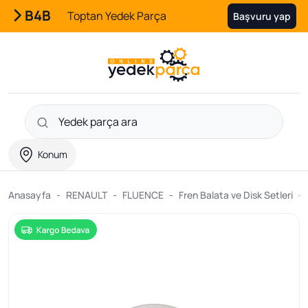
B4B
Toptan Yedek Parça
Başvuru yap
Konum
Anasayfa
RENAULT
FLUENCE
Fren Balata ve Disk Setleri