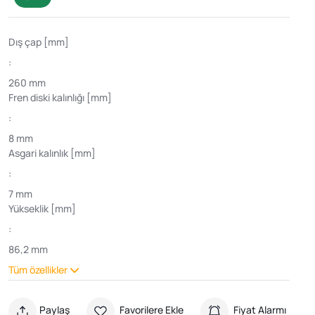
Dış çap [mm]
:
260 mm
Fren diski kalınlığı [mm]
:
8 mm
Asgari kalınlık [mm]
:
7 mm
Yükseklik [mm]
:
86,2 mm
Tüm özellikler
Paylaş
Favorilere Ekle
Fiyat Alarmı