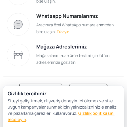
bize ulaşın.
Whatsapp Numaralarımız
Aracınıza özel WhatsApp numaralarımızdan
bize ulaşın.
Tıklayın
Mağaza Adreslerimiz
Mağazalarımızdan ürün teslimi için lütfen
adreslerimize göz atın.
Gizlilik tercihiniz
Siteyi geliştirmek, alışveriş deneyimini ölçmek ve size
Satış Sözleşmesi
Gizlilik ve Güvenlik
uygun kampanyalar sunmak için yalnızca izninizle analiz
Gizlilik Politikası
Çerez Tercihleri
ve pazarlama çerezleri kullanıyoruz.
Gizlilik politikasını
inceleyin
.
Şartlar Koşullar