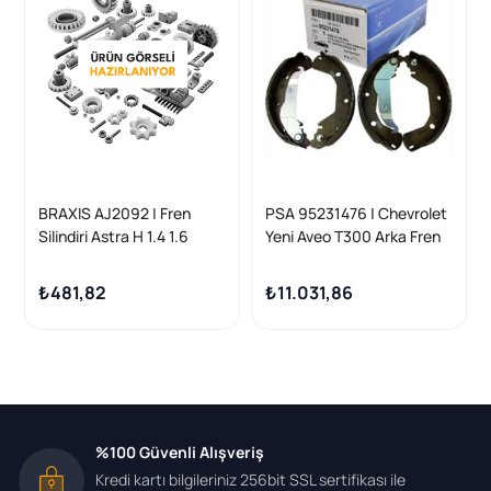
BRAXIS AJ2092 | Fren
PSA 95231476 | Chevrolet
Silindiri Astra H 1.4 1.6
Yeni Aveo T300 Arka Fren
1.7Cdtı Vectra1.6 1.7 2.0Dı
Balata Takımı 15 Orijinal
20.64mm
₺481,82
₺11.031,86
%100 Güvenli Alışveriş
Kredi kartı bilgileriniz 256bit SSL sertifikası ile