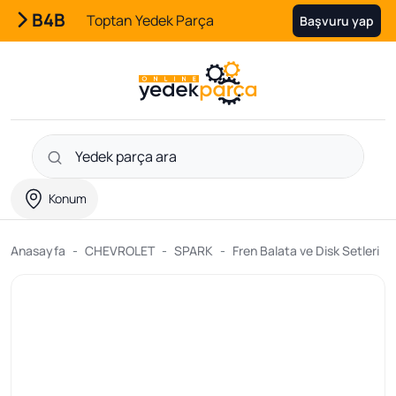
B4B
Toptan Yedek Parça
Başvuru yap
Konum
Anasayfa
CHEVROLET
SPARK
Fren Balata ve Disk Setleri