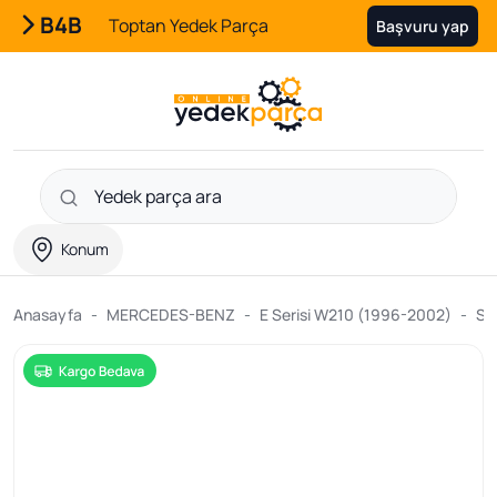
B4B
Toptan Yedek Parça
Başvuru yap
Konum
Anasayfa
MERCEDES-BENZ
E Serisi W210 (1996-2002)
So