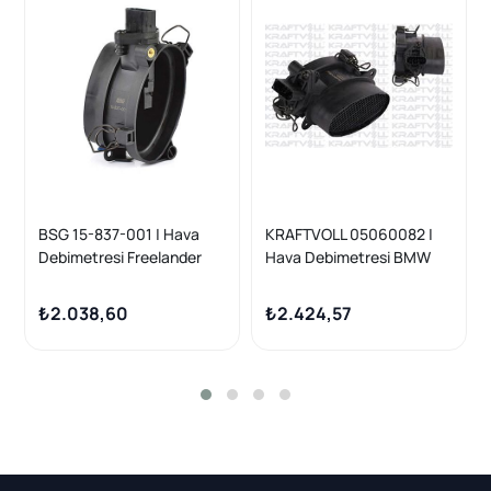
BSG 15-837-001 | Hava
KRAFTVOLL 05060082 |
Debimetresi Freelander
Hava Debimetresi BMW
2.0 Td4 01-06
E46 M47 Freelander I 2.0 D
00-06
₺2.038,60
₺2.424,57