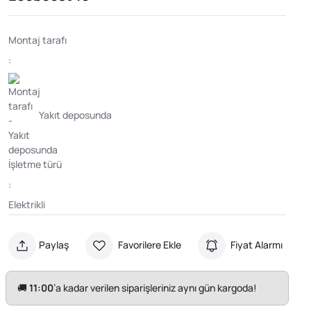
Montaj tarafı
:
Yakıt deposunda
İşletme türü
:
Elektrikli
Paylaş
Favorilere Ekle
Fiyat Alarmı
🚚
11:00
’a kadar verilen siparişleriniz aynı gün kargoda!