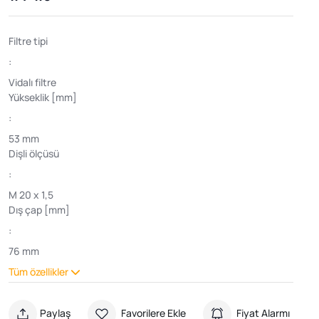
Filtre tipi
:
Vidalı filtre
Yükseklik [mm]
:
53 mm
Dişli ölçüsü
:
M 20 x 1,5
Dış çap [mm]
:
76 mm
Tüm özellikler
Paylaş
Favorilere Ekle
Fiyat Alarmı