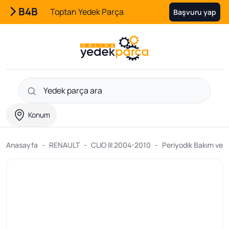
B4B
Toptan Yedek Parça
Başvuru yap
Konum
Anasayfa
RENAULT
CLIO III 2004-2010
Periyodik Bakım ve Fi