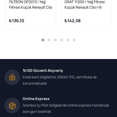
FILTRON OP2013 | Yağ
GRAT 11200 | Yağ Filtresi
Filtresi Küçük Renault Clio
Küçük Renault Clio I-III
I-II-III Kangoo Express
Kangoo Megane I-II
Megane I-II Laguna II
Laguna Modus Scenic
₺136,10
₺142,58
Modus Scenic R19 1.6
R19 Dacia Duster Logan
%100 Güvenli Alışveriş
Kredi kartı bilgileriniz 256bit SSL sertifikası ile
korunmaktadır.
Online Express
İstanbul içi Pilot bölgelerde online express hizmetiyle
aynı gün teslimat.