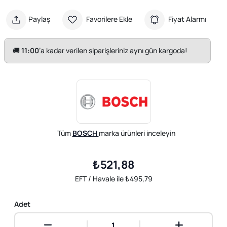
Paylaş
Favorilere Ekle
Fiyat Alarmı
🚚
11:00
’a kadar verilen siparişleriniz aynı gün kargoda!
Tüm
BOSCH
marka ürünleri inceleyin
₺521,88
EFT / Havale ile ₺495,79
Adet