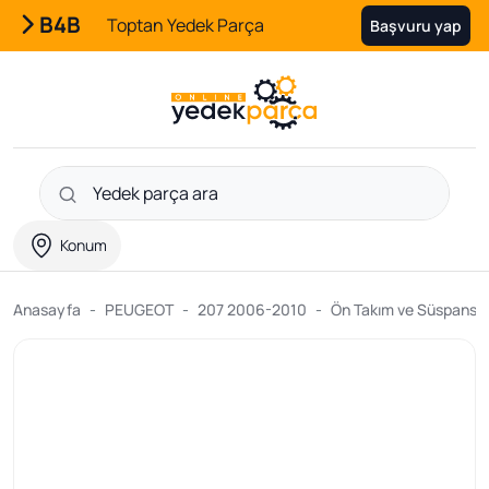
B4B
Toptan Yedek Parça
Başvuru yap
Konum
Anasayfa
PEUGEOT
207 2006-2010
Ön Takım ve Süspansiy