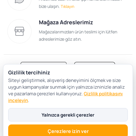
bize ulaşın.
Tıklayın
Mağaza Adreslerimiz
Mağazalarımızdan ürün teslimi için lütfen
adreslerimize göz atın.
Gizlilik tercihiniz
Siteyi geliştirmek, alışveriş deneyimini ölçmek ve size
Satış Sözleşmesi
Gizlilik ve Güvenlik
uygun kampanyalar sunmak için yalnızca izninizle analiz
Gizlilik Politikası
Çerez Tercihleri
ve pazarlama çerezleri kullanıyoruz.
Gizlilik politikasını
inceleyin
.
Şartlar Koşullar
Yalnızca gerekli çerezler
Çerezlere izin ver