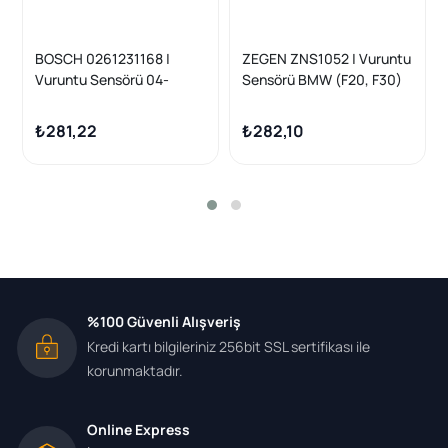
BOSCH 0261231168 |
ZEGEN ZNS1052 | Vuruntu
Vuruntu Sensörü 04-
Sensörü BMW (F20, F30)
Pt.206-207-208-301-307-
116İ, 118İ / Citroen C4
308-Prt-Brl-C2-C3-C4
Picasso II 1.6 Thp 2013-/
₺281,22
₺282,10
Mini (R55, R56, R57, R58,
R59, R60, R61)
%100 Güvenli Alışveriş
Kredi kartı bilgileriniz 256bit SSL sertifikası ile
korunmaktadır.
Online Express