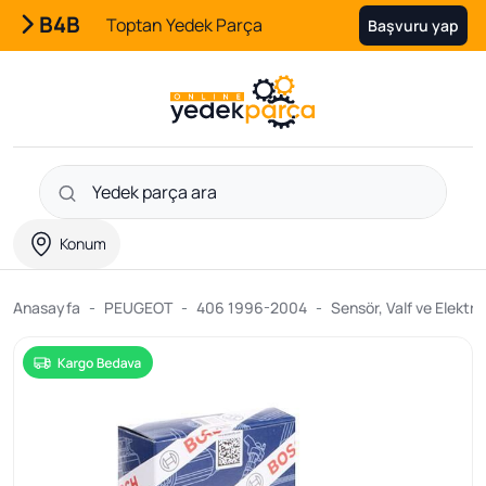
B4B
Toptan Yedek Parça
Başvuru yap
Konum
Anasayfa
PEUGEOT
406 1996-2004
Sensör, Valf ve Elektrik