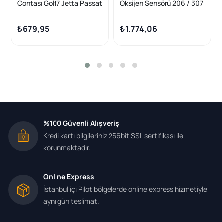
Contası Golf7 Jetta Passat
Oksijen Sensörü 206 / 307
Caddy A3 A4 Leon Ovtavıa
/ 407 / C4 / C5
1.6 2.0 TDI 13-
₺679,95
₺1.774,06
%100 Güvenli Alışveriş
Kredi kartı bilgileriniz 256bit SSL sertifikası ile
korunmaktadır.
Online Express
İstanbul içi Pilot bölgelerde online express hizmetiyle
aynı gün teslimat.