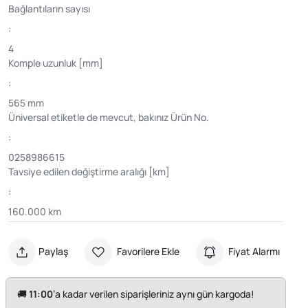
Bağlantıların sayısı
:
4
Komple uzunluk [mm]
:
565 mm
Üniversal etiketle de mevcut, bakınız Ürün No.
:
0258986615
Tavsiye edilen değiştirme aralığı [km]
:
160.000 km
Paylaş
Favorilere Ekle
Fiyat Alarmı
🚚
11:00
’a kadar verilen siparişleriniz aynı gün kargoda!