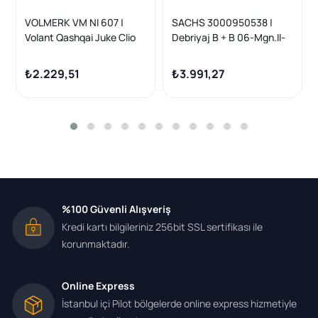
VOLMERK VM NI 607 |
SACHS 3000950538 |
Volant Qashqai Juke Clio
Debriyaj B + B 06-Mgn.II-
Megane 1.5 DCI 08 >
Clo.III-Mds-Lgn.3-Latitude
1.5 DCI 100Hp *230*
₺2.229,51
₺3.991,27
%100 Güvenli Alışveriş
Kredi kartı bilgileriniz 256bit SSL sertifikası ile
korunmaktadır.
Online Express
İstanbul içi Pilot bölgelerde online express hizmetiyle