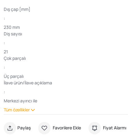
Dış çap [mm]
:
230 mm
Diş sayısı
:
21
Çok parçalı
:
Üç parçalı
İlave ürün/İlave açıklama
:
Merkezi ayırıcı ile
Tüm özellikler
Paylaş
Favorilere Ekle
Fiyat Alarmı