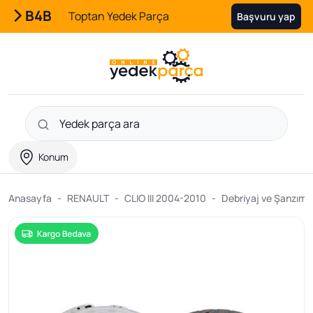
B4B
Toptan Yedek Parça
Başvuru yap
Konum
Anasayfa
RENAULT
CLIO III 2004-2010
Debriyaj ve Şanzıma