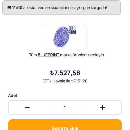
🚚
11:00
’a kadar verilen siparişleriniz aynı gün kargoda!
Tüm
BLUEPRINT
marka ürünleri inceleyin
₺7.527,58
EFT / Havale ile ₺7.151,20
Adet
Sepete Ekle