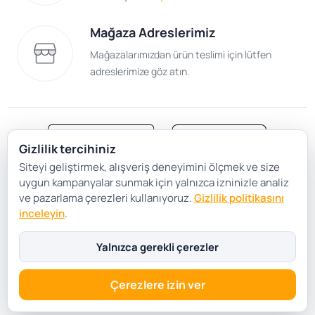
Mağaza Adreslerimiz
Mağazalarımızdan ürün teslimi için lütfen
adreslerimize göz atın.
Gizlilik tercihiniz
Siteyi geliştirmek, alışveriş deneyimini ölçmek ve size
Satış Sözleşmesi
Gizlilik ve Güvenlik
uygun kampanyalar sunmak için yalnızca izninizle analiz
Gizlilik Politikası
Çerez Tercihleri
ve pazarlama çerezleri kullanıyoruz.
Gizlilik politikasını
inceleyin
.
Şartlar Koşullar
Yalnızca gerekli çerezler
Çerezlere izin ver