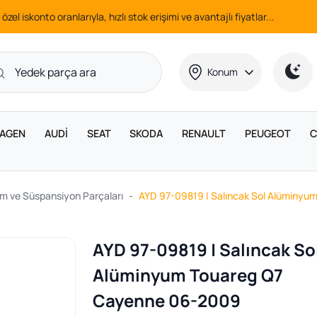
 özel iskonto oranlarıyla, hızlı stok erişimi ve avantajlı fiyatlar...
Konum
AGEN
AUDİ
SEAT
SKODA
RENAULT
PEUGEOT
C
m ve Süspansiyon Parçaları
AYD 97-09819 | Salıncak Sol Alüminy
AYD 97-09819 | Salıncak So
Alüminyum Touareg Q7
Cayenne 06-2009