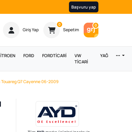
Başvuru yap
Ürün sayısı
0
Araç sayısı
0
Giriş Yap
Sepetim
İTROEN
FORD
FORDTİCARİ
VW
YAĞ
TİCARİ
um Touareg Q7 Cayenne 06-2009
l