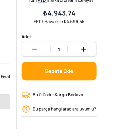
Tüm
AYD
marka ürünleri inceleyin
₺4.943,74
EFT / Havale ile ₺4.696,55
Adet
Sepete Ekle
Fiyat
Bu üründe:
Kargo Bedava
Bu parça hangi araçlara uyumlu?