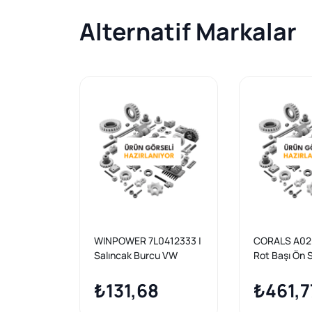
Alternatif Markalar
WINPOWER 7L0412333 |
CORALS A02
Salıncak Burcu VW
Rot Başı Ön 
Touareg Q7 Cayenne 02
>
₺131,68
₺461,7