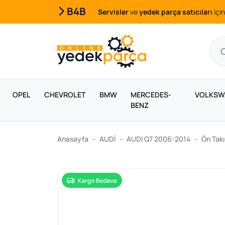
B4B
Servisler
ve
yedek parça satıcıları
için
OPEL
CHEVROLET
BMW
MERCEDES-
VOLKSW
BENZ
Anasayfa
AUDİ
AUDI Q7 2006-2014
Ön Takı