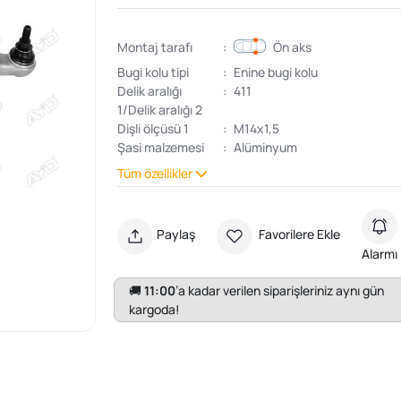
Montaj tarafı
:
Ön aks
Bugi kolu tipi
:
Enine bugi kolu
Delik aralığı
:
411
1/Delik aralığı 2
Dişli ölçüsü 1
:
M14x1,5
Şasi malzemesi
:
Alüminyum
Tüm özellikler
Paylaş
Favorilere Ekle
Alarmı
🚚
11:00
’a kadar verilen siparişleriniz aynı gün
kargoda!