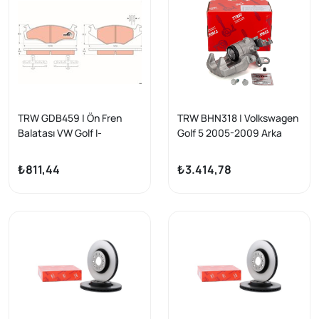
TRW GDB459 | Ön Fren
TRW BHN318 | Volkswagen
Balatası VW Golf I-
Golf 5 2005-2009 Arka
II/Cabrio, Jetta II, Passat II,
Fren Kaliperi Sağ Taraf
Scirocco, Santana,
(1K0615424J-A)
₺811,44
₺3.414,78
Cordoba