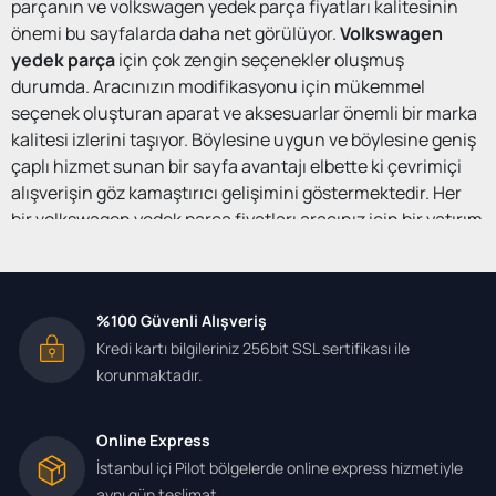
parçanın ve volkswagen yedek parça fiyatları kalitesinin
önemi bu sayfalarda daha net görülüyor.
Volkswagen
yedek parça
için çok zengin seçenekler oluşmuş
durumda. Aracınızın modifikasyonu için mükemmel
seçenek oluşturan aparat ve aksesuarlar önemli bir marka
kalitesi izlerini taşıyor. Böylesine uygun ve böylesine geniş
çaplı hizmet sunan bir sayfa avantajı elbette ki çevrimiçi
alışverişin göz kamaştırıcı gelişimini göstermektedir. Her
bir volkswagen yedek parça fiyatları aracınız için bir yatırım
olduğunu düşünebilirsiniz.
Şamandırasız benzin pompası veya silecek için su bidonu
%100 Güvenli Alışveriş
gerektiği zaman kaliteli malzemeler olarak buradan
Kredi kartı bilgileriniz 256bit SSL sertifikası ile
karşınıza çıkıyor. Sisli veya sissiz alternatifleri ile birlikte far
korunmaktadır.
anahtarı modelleri pratik bir kullanım için gerçekten
mükemmel seçenek oluşturuyor. Aracınızın ön ve arka
Online Express
silecek alternatifleri yine bu sayfalarda karşınıza
İstanbul içi Pilot bölgelerde online express hizmetiyle
çıkmaktadır. Aracın performansını artıracak aynı zamanda
aynı gün teslimat.