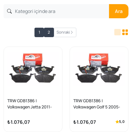
Ara
1
2
Sonraki
TRW GDB1386 |
TRW GDB1386 |
Volkswagen Jetta 2011-
Volkswagen Golf 5 2005-
2014 Ön Fren Balata Takımı
2009 Ön Fren Balata
Golf IV-V/Jetta
Takımı Golf IV-V/Jetta
₺1.076,07
₺1.076,07
5,0
III/Polo/A3/Leon/Octavia
III/Polo/A3/Leon/Octavia