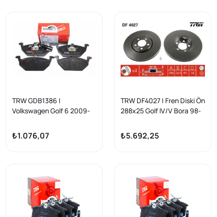
TRW GDB1386 |
TRW DF4027 | Fren Diski Ön
Volkswagen Golf 6 2009-
288x25 Golf IV/V Bora 98-
2013 Ön Fren Balata Takımı
06
Golf IV-V/Jetta
₺1.076,07
₺5.692,25
III/Polo/A3/Leon/Octavia