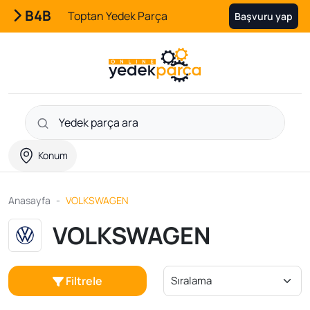
B4B
Toptan Yedek Parça
Başvuru yap
Konum
Anasayfa
VOLKSWAGEN
VOLKSWAGEN
Filtrele