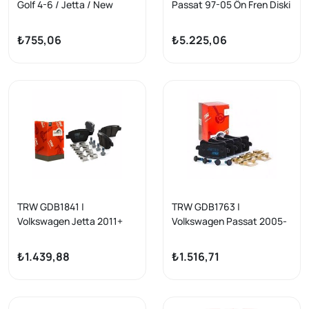
Golf 4-6 / Jetta / New
Passat 97-05 Ön Fren Diski
Beetle Arka Fren Balata
288mm Audi A4/A6 Skoda
Takımı GDB1330
Superb
₺755,06
₺5.225,06
TRW GDB1841 |
TRW GDB1763 |
Volkswagen Jetta 2011+
Volkswagen Passat 2005-
Arka Fren Balata Takımı
2014 Model Arası Arka Fren
Caddy / Golf VI / Leon /
Balata Takımı
₺1.439,88
₺1.516,71
Octavia / A3