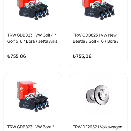
TRW GDB823 | VW Golf 4 /
TRW GDB823 | VW New
Golf 5-6 / Bora / Jetta Arka
Beetle / Golf 4-6 / Bora /
Fren Balata Takımı
Jetta Arka Fren Balata
GDB1330
Takımı GDB1330
₺755,06
₺755,06
TRW GDB823 | VW Bora /
TRW DF2652 | Volkswagen