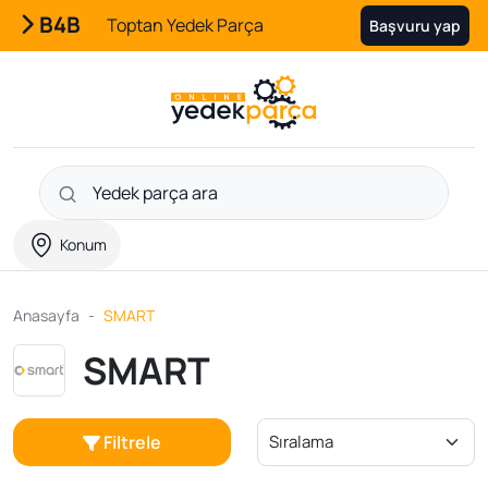
B4B
Toptan Yedek Parça
Başvuru yap
Konum
Anasayfa
SMART
SMART
Filtrele