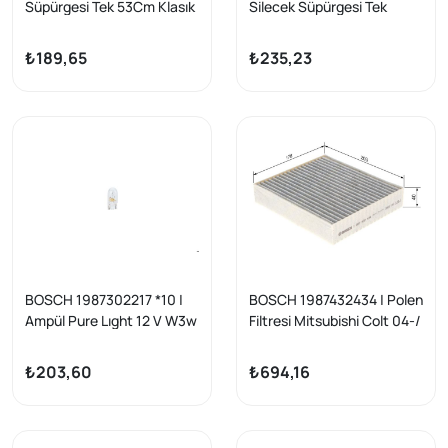
Süpürgesi Tek 53Cm Klasık
Silecek Süpürgesi Tek
Kancalı Eco E36 E85 Doblo
650mm Eco, kancalı/telli
Punto Golf IV Bora
tip
₺189,65
₺235,23
BOSCH 1987302217 *10 |
BOSCH 1987432434 | Polen
Ampül Pure Lıght 12 V W3w
Filtresi Mitsubishi Colt 04-/
3 W W2.1X9.5D W3w
Mercedes Smart
W2.1X9.5D | 10 Adet
₺203,60
₺694,16