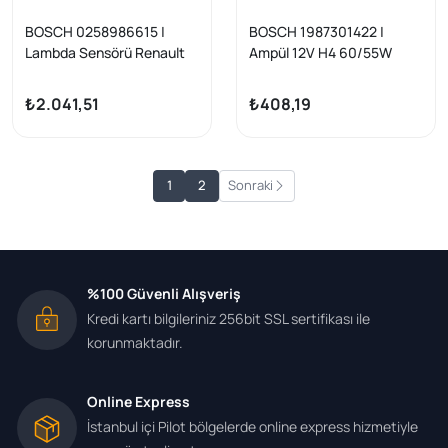
BOSCH 0258986615 |
BOSCH 1987301422 |
Lambda Sensörü Renault
Ampül 12V H4 60/55W
Megane II, Clio III, Kangoo,
P43t Plus 90 Beyaz Işık
Logan, Trafic; Opel Astra,
₺2.041,51
₺408,19
Vectra
1
2
Sonraki
%100 Güvenli Alışveriş
Kredi kartı bilgileriniz 256bit SSL sertifikası ile
korunmaktadır.
Online Express
İstanbul içi Pilot bölgelerde online express hizmetiyle