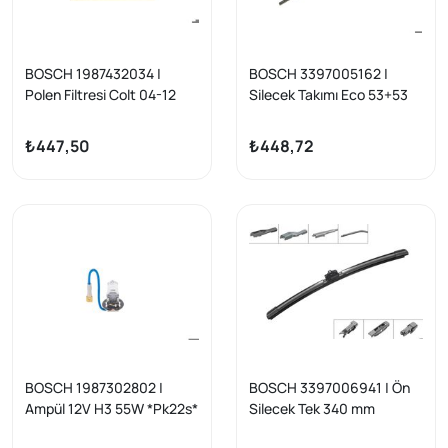
BOSCH 1987432034 |
BOSCH 3397005162 |
Polen Filtresi Colt 04-12
Silecek Takımı Eco 53+53
Forfour 04- Roadster 03-
cm VW T4, BMW E36, Volvo
S70/C70, Freelander, A4
₺447,50
₺448,72
BOSCH 1987302802 |
BOSCH 3397006941 | Ön
Ampül 12V H3 55W *Pk22s*
Silecek Tek 340 mm
Eco | 10 Adet
Renault Clio IV / Captur