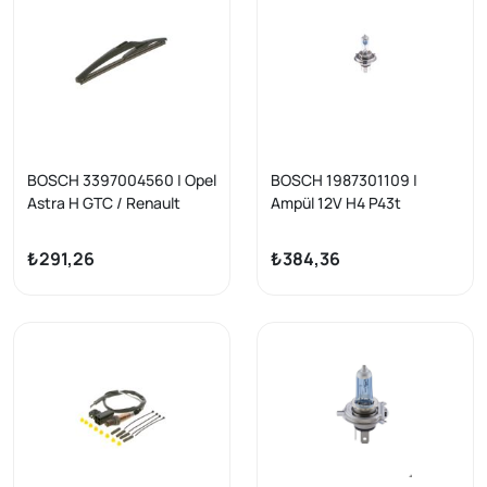
BOSCH 3397004560 | Opel
BOSCH 1987301109 |
Astra H GTC / Renault
Ampül 12V H4 P43t
Megane II-IV / Peugeot 308
Gigalight Plus 120
Arka Silecek 23 cm
₺291,26
₺384,36