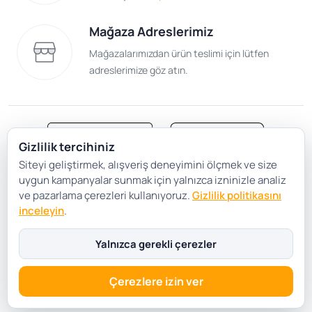
Mağaza Adreslerimiz
Mağazalarımızdan ürün teslimi için lütfen
adreslerimize göz atın.
Gizlilik tercihiniz
Siteyi geliştirmek, alışveriş deneyimini ölçmek ve size
Satış Sözleşmesi
Gizlilik ve Güvenlik
uygun kampanyalar sunmak için yalnızca izninizle analiz
Gizlilik Politikası
Çerez Tercihleri
ve pazarlama çerezleri kullanıyoruz.
Gizlilik politikasını
inceleyin
.
Şartlar Koşullar
Yalnızca gerekli çerezler
Çerezlere izin ver