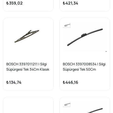
Aerotwin Plus
₺359,02
₺421,34
BOSCH 3397011211 | Silgi
BOSCH 3397008534 | Silgi
Süpürgesi Tek 34Cm Klasık
Süpürgesi Tek 50Cm
Kancalı Eco, BMW 90, Uno,
Kancalı Muz Aerotwin
Escort, Connect, Getz,
Escort/Mondeo/Connect,
₺134,74
₺446,16
Jazz uyumlu
Accent/Elantra/Sonata,
Astra G/Combo