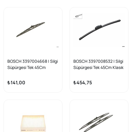
BOSCH 3397004668 | Silgi
BOSCH 3397008532 | Silgi
Süpürgesi Tek 45Cm
Süpürgesi Tek 45Cm Klasık
Kancalı Eco; Albea, Clio,
Kancalı Muz Aerotwın
Kangoo, Laguna
Honda Civic 2017> Ford
₺141,00
₺454,75
Ranger 99-12