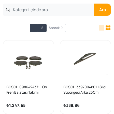
Ara
1
2
Sonraki
BOSCH 0986424371 | Ön
BOSCH 3397004801 | Silgi
Fren Balatası Takımı
Süpürgesi Arka 26Cm
Mitsubishi Carisma (1.6 &
Dokker, Megane II, Modus,
1.8) ve Mitsubishi Colt
Scenic uyumlu
₺1.247,65
₺338,86
(2004+)