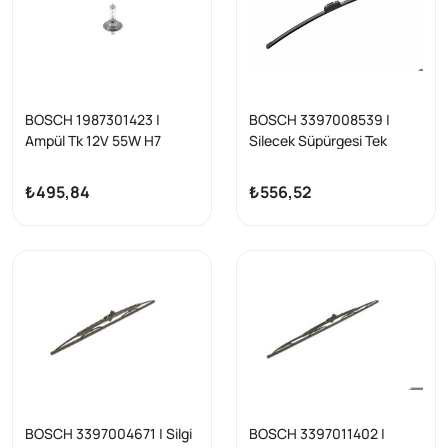
BOSCH 1987301423 |
BOSCH 3397008539 |
Ampül Tk 12V 55W H7
Silecek Süpürgesi Tek
*Px26d* Plus90
65Cm Kancalı Muz
Aerotwin Transit V184 01-
₺495,84
₺556,52
06 / Movano B 2.3 10>
BOSCH 3397004671 | Silgi
BOSCH 3397011402 |