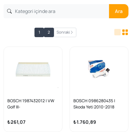
Ara
1
2
Sonraki
BOSCH 1987432012 | VW
BOSCH 0986280435 |
Golf III-
Skoda Yeti 2010-2018
IV/A3/Leon/Toledo/Octavi
Krank Devir Sensörü
a/Polo/Caddy II Polen
₺261,07
₺1.760,89
Filtresi