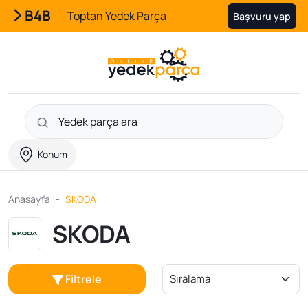
B4B
Toptan Yedek Parça
Başvuru yap
Konum
Anasayfa
SKODA
SKODA
Filtrele