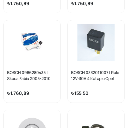
₺1.760,89
₺1.760,89
BOSCH 0986280435 |
BOSCH 0332011007 | Role
Skoda Fabia 2005-2010
12V-30A 4 Kutuplu Opel
Krank Devir Sensörü
Astra G/H Corsa C/D BMW
1997-2014
₺1.760,89
₺155,50