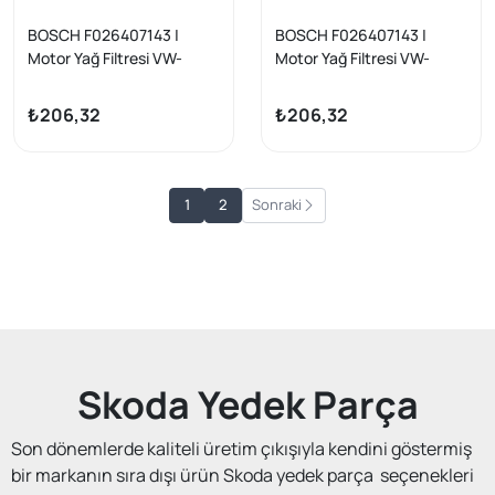
BOSCH F026407143 |
BOSCH F026407143 |
Motor Yağ Filtresi VW-
Motor Yağ Filtresi VW-
Audi-Seat-Skoda 1.0-1.5
Audi-Seat-Skoda 1.0-1.5
TSI/TFSI (EA211)
TSI/TFSI (EA211)
₺206,32
₺206,32
1
2
Sonraki
Skoda Yedek Parça
Son dönemlerde kaliteli üretim çıkışıyla kendini göstermiş
bir markanın sıra dışı ürün Skoda yedek parça seçenekleri