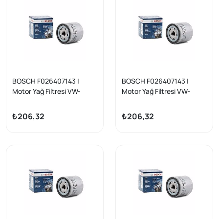
BOSCH F026407143 |
BOSCH F026407143 |
Motor Yağ Filtresi VW-
Motor Yağ Filtresi VW-
Audi-Seat-Skoda 1.0-1.5
Audi-Seat-Skoda 1.0-1.5
TSI/TFSI (EA211)
TSI/TFSI (EA211)
₺206,32
₺206,32