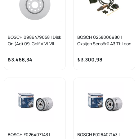
BOSCH 0986479058 | Disk
BOSCH 0258006980 |
On (Ad) 09-Golf.V.VI.VII-
Oksijen Sensörü A3 Tt Leon
Caddy-Jtt-Pss-Tgu-A3-
Fabia Octavia Bora Golf IV
Leon 1.4-1.6-1.8-2.0
1.8 / 2.0 / 3.2
₺3.468,34
₺3.300,98
Kaplamalı | 2 Adet
BOSCH F026407143 |
BOSCH F026407143 |