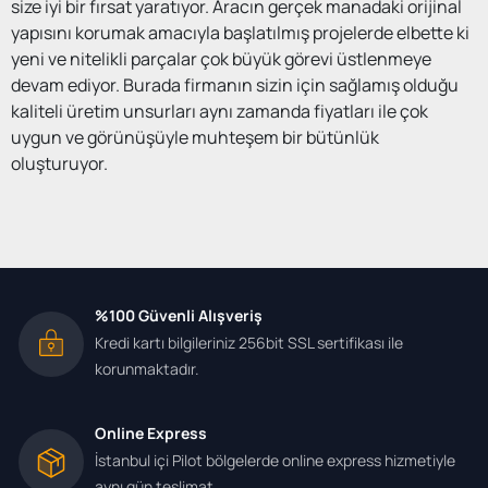
size iyi bir fırsat yaratıyor. Aracın gerçek manadaki orijinal
yapısını korumak amacıyla başlatılmış projelerde elbette ki
yeni ve nitelikli parçalar çok büyük görevi üstlenmeye
devam ediyor. Burada firmanın sizin için sağlamış olduğu
kaliteli üretim unsurları aynı zamanda fiyatları ile çok
uygun ve görünüşüyle muhteşem bir bütünlük
oluşturuyor.
Skoda yedek parça
son derece orijinal ve kaliteli
seçenekleri ile birlikte bu sayfalardan en pratik ulaşımı
mümkün hale getirmektedir. Buradaki ürün ve hizmet
Skoda yedek parça seçenekleri kabiliyet yüksek bir
%100 Güvenli Alışveriş
üretimin sonucudur ve size çok önemli avantajlar
Kredi kartı bilgileriniz 256bit SSL sertifikası ile
sağlamaya hazırdır. Trafikte güvenli yolculuk aynı zamanda
korunmaktadır.
can ve mal güvenliği düşünüldüğü zaman, Skoda yedek
parça fiyatları ve tedariki noktasında orijinal seçenekler tek
Online Express
çare olarak karşımıza çıkıyor. Büyük bir dikkatle ve çok
İstanbul içi Pilot bölgelerde online express hizmetiyle
özverili çalışma ile oluşturulmuş yepyeni modeller,
aynı gün teslimat.