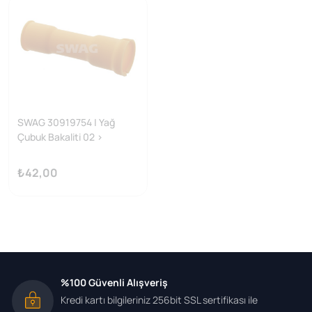
SWAG 30919754 | Yağ
Çubuk Bakaliti 02 >
Passat-Polo-A4-A6 1.4Tdi
[U.K] Y.No:19754
₺42,00
%100 Güvenli Alışveriş
Kredi kartı bilgileriniz 256bit SSL sertifikası ile