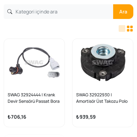
Ara
SWAG 32924444 | Krank
SWAG 32922930 |
Devir Sensörü Passat Bora
Amortisör Üst Takozu Polo
A3 A4 A6 A8 Toledo Golf IV
02 > 10 Cordoba 03 > 09
1.6 97 >
Ibiza 02 > 10 Fabia 00 > 10
₺706,16
₺939,59