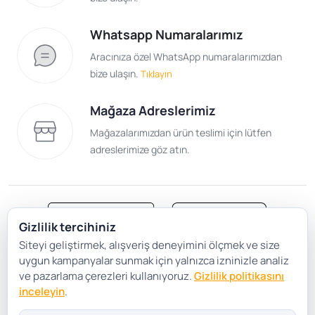
Whatsapp Numaralarımız
Aracınıza özel WhatsApp numaralarımızdan
bize ulaşın.
Tıklayın
Mağaza Adreslerimiz
Mağazalarımızdan ürün teslimi için lütfen
adreslerimize göz atın.
Gizlilik tercihiniz
Siteyi geliştirmek, alışveriş deneyimini ölçmek ve size
Satış Sözleşmesi
Gizlilik ve Güvenlik
uygun kampanyalar sunmak için yalnızca izninizle analiz
Gizlilik Politikası
Çerez Tercihleri
ve pazarlama çerezleri kullanıyoruz.
Gizlilik politikasını
inceleyin
.
Şartlar Koşullar