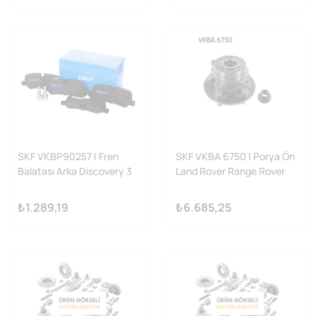
SKF VKBP90257 | Fren
SKF VKBA 6750 | Porya Ön
Balatası Arka Discovery 3
Land Rover Range Rover
05-09 Discovery 4 2.7-3.0-
Sport Discovery III IV
5.0 10-16 Range Rover
₺1.289,19
₺6.685,25
Sport 05-13 3.0-5.0