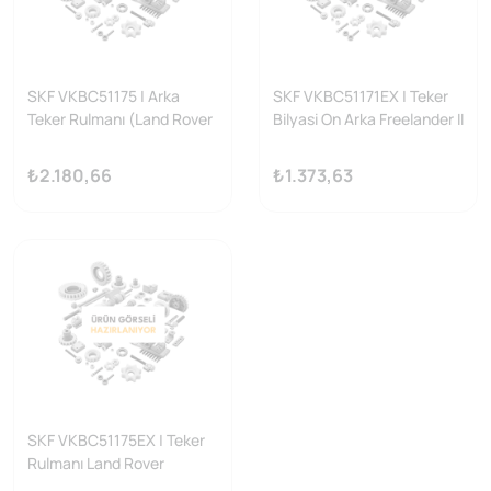
SKF VKBC51175 | Arka
SKF VKBC51171EX | Teker
Teker Rulmanı (Land Rover
Bilyasi On Arka Freelander II
Discovery 04-18 Range
(L359) 06>14
Rover Sport 03-13)
₺2.180,66
₺1.373,63
SKF VKBC51175EX | Teker
Rulmanı Land Rover
Discovery III IV Range Sport