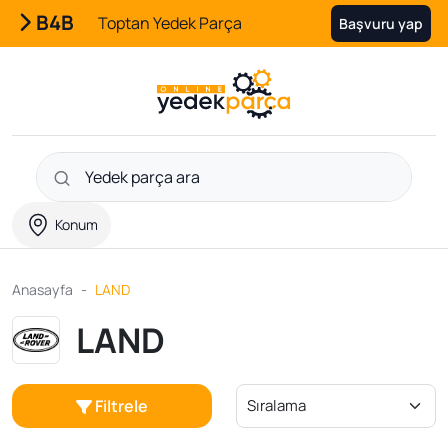
B4B
Toptan Yedek Parça
Başvuru yap
Konum
Anasayfa
LAND
LAND
Filtrele