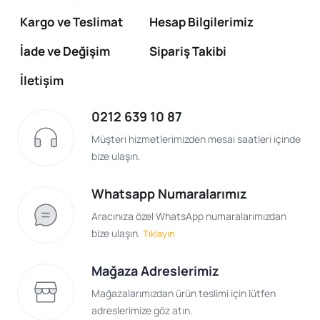
indirimlerden yararlanarak yapabilirsiniz. Tüm orijinal
Kargo ve Teslimat
Hesap Bilgilerimiz
parçalar ve aksesuarlar en kaliteli ve en ekonomik şekilde
adresinize postalanacaktır.
İade ve Değişim
Sipariş Takibi
İletişim
0212 639 10 87
Müşteri hizmetlerimizden mesai saatleri içinde
bize ulaşın.
Whatsapp Numaralarımız
Aracınıza özel WhatsApp numaralarımızdan
bize ulaşın.
Tıklayın
Mağaza Adreslerimiz
Mağazalarımızdan ürün teslimi için lütfen
adreslerimize göz atın.