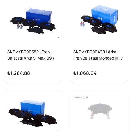
SKF VKBP90582 | Fren
SKF VKBP90498 | Arka
Balatası Arka S-Max 09 /
Fren Balatası Mondeo III-IV
Galaxy III 06 / S60 10 / S80
S-Max Kuga Galaxy 00-14
06 / V60 V70 06 / Xc60 08
₺1.284,88
₺1.068,04
/ Xc70 06 /