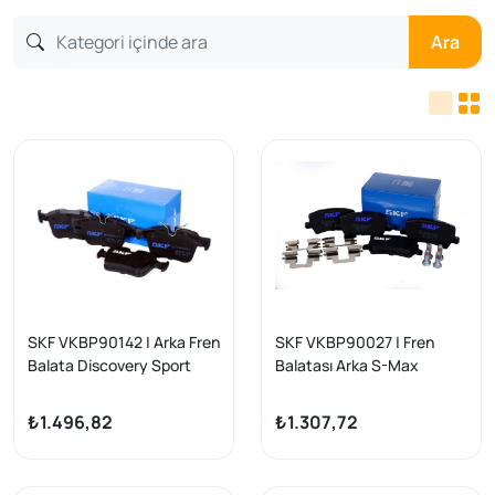
Ara
SKF VKBP90142 | Arka Fren
SKF VKBP90027 | Fren
Balata Discovery Sport
Balatası Arka S-Max
15>/Range Rover Evoque
Galaxy III S60 S80 V60 V70
11>/Jaguar XE/XF/E-Pace
Xc60 Xc70 06>
₺1.496,82
₺1.307,72