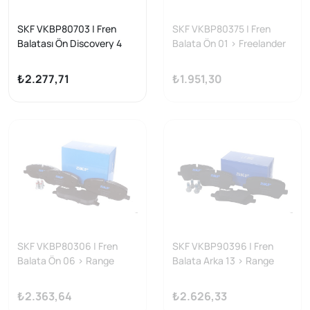
SKF VKBP80703 | Fren
SKF VKBP80375 | Fren
Balatası Ön Discovery 4
Balata Ön 01 > Freelander
10-16 Range Rover Sport
10 > Range Rover 13 >
₺2.277,71
₺1.951,30
SKF VKBP80306 | Fren
SKF VKBP90396 | Fren
Balata Ön 06 > Range
Balata Arka 13 > Range
Rover 3.0Td6-Discovery
Rover 3.0-4.4-5.0 4×4
2.7Td
₺2.363,64
₺2.626,33