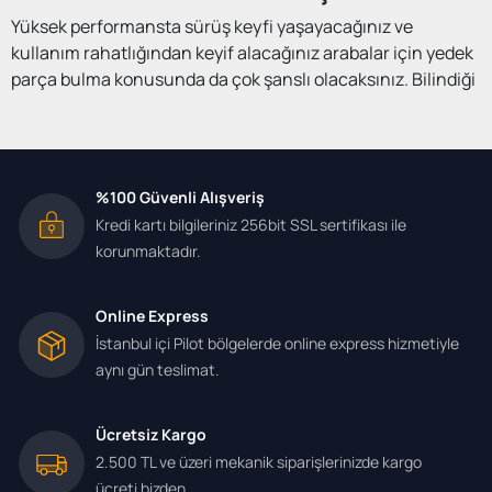
Yüksek performansta sürüş keyfi yaşayacağınız ve
kullanım rahatlığından keyif alacağınız arabalar için yedek
parça bulma konusunda da çok şanslı olacaksınız. Bilindiği
gibi dünyada olduğu gibi ülkemizde de markanın tutkunları
çok fazladır. Büyük aileler için de son derece ideal olan,
geniş ve konforlu bir yapısı vardır. Lüks ve kalitenin bir
arada buluştuğu bu dünya markasının tatil ve seyahatlerde
%100 Güvenli Alışveriş
de kullanımı çok uygundur. İster arazi arabası isterseniz de
Kredi kartı bilgileriniz 256bit SSL sertifikası ile
doğayı ve şehirleri gezme olsun size sağlayacağı
korunmaktadır.
performansı ve gücü çok iyidir. Herhangi bir problem
karşısında ihtiyaç duyulabilecek Land Rover parçası için
online yedek parça satışından yararlanmanız mümkündür.
Online Express
Bu özel arabanın tüm yedek parçalarını eksiksiz bir şekilde
İstanbul içi Pilot bölgelerde online express hizmetiyle
bulabilir, eski performansına döndürebilirsiniz.
aynı gün teslimat.
Land Rover Yedek Parça Çeşitleri
Ücretsiz Kargo
Bilindiği gibi arazi araçlarının başında gelen Land Rover
2.500 TL ve üzeri mekanik siparişlerinizde kargo
yedek parçaları konusunda da fazla çeşitliliğe sahiptir.
ücreti bizden.