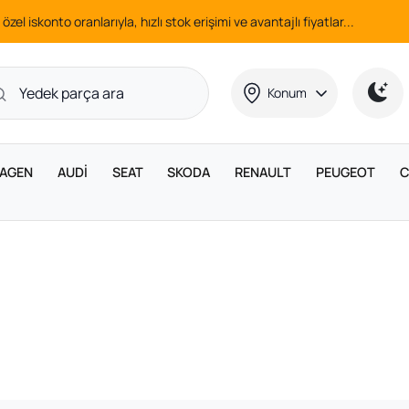
 özel iskonto oranlarıyla, hızlı stok erişimi ve avantajlı fiyatlar...
Konum
AGEN
AUDİ
SEAT
SKODA
RENAULT
PEUGEOT
C