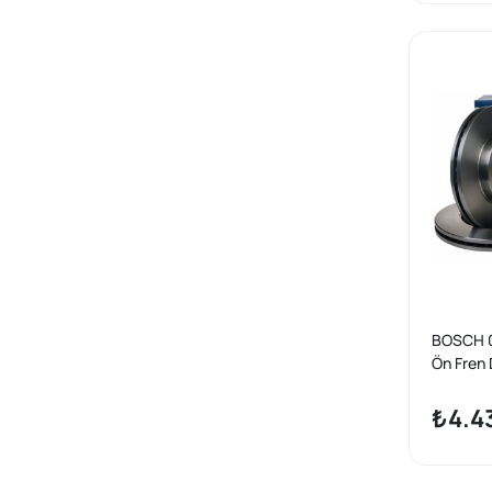
BOSCH 
Ön Fren 
Crossba
₺4.4