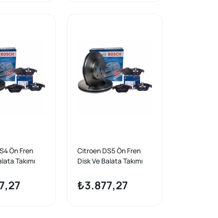
S4 Ön Fren
Citroen DS5 Ön Fren
alata Takımı
Disk Ve Balata Takımı
rka Alman
Bosch Marka Alman
Ürünü
7,27
₺3.877,27