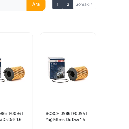
Ara
1
2
Sonraki
986TF0094 |
BOSCH 0986TF0094 |
si Ds Ds5 1.6
Yağ Filtresi Ds Ds4 1.4
ysee 1.6 HDI /
Hdi 1.6 Hdi / C3 1.4 Hdi /