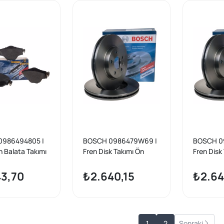
0986494805 |
BOSCH 0986479W69 |
BOSCH 0
n Balata Takımı
Fren Disk Takımı Ön
Fren Disk
DS DS7
Peugeot/Citroen/DS/O
Peugeot/
ck,
pel Corsa F-Crossland
pel Corsa
43,70
₺2.640,15
₺2.64
/Citroen/Opel
X-Mokka B 283mm
X-Mokka
nd X
1
2
Sonraki