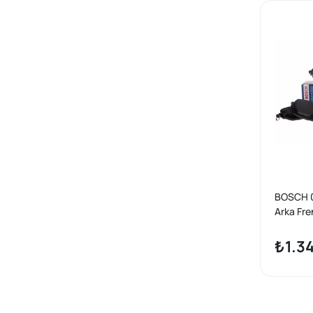
BOSCH 
Arka Fre
290mm 
Crossba
₺1.3
Peugeot
Grandla