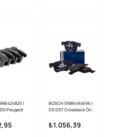
M 19-
P208 P308
986424825 |
BOSCH 0986494696 |
DS5/Peugeot
DS DS7 Crossback Ön
08/P5008/C4
Fren Balata 3008 308 II
 Picasso Ön
C4 Picasso II
2,95
₺1.056,39
ta