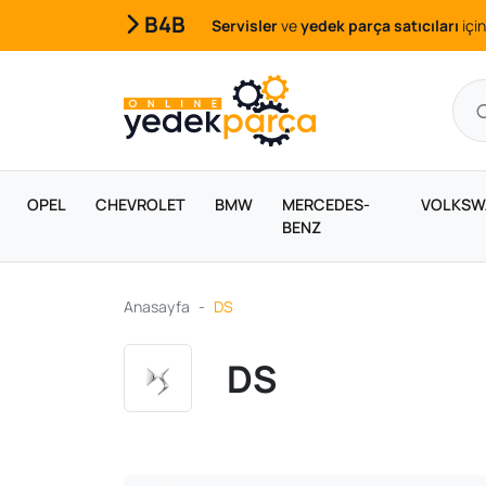
B4B
Servisler
ve
yedek parça satıcıları
için
OPEL
CHEVROLET
BMW
MERCEDES-
VOLKSW
BENZ
Anasayfa
DS
DS