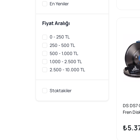
En Yeniler
Fiyat Aralığı
0 - 250 TL
250 - 500 TL
500 - 1.000 TL
1.000 - 2.500 TL
2.500 - 10.000 TL
Stoktakiler
DS DS7 
Fren Dis
Takımı 
₺5.3