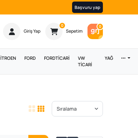
Başvuru yap
Ürün sayısı
0
Araç sayısı
0
Giriş Yap
Sepetim
İTROEN
FORD
FORDTİCARİ
VW
YAĞ
TİCARİ