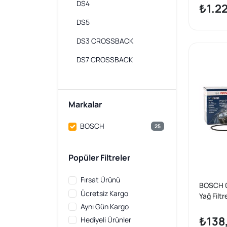
DS4
Ateşleme
₺1.2
DS5
DS3 CROSSBACK
DS7 CROSSBACK
Markalar
BOSCH
25
Popüler Filtreler
Fırsat Ürünü
BOSCH 
Ücretsiz Kargo
Yağ Filtr
Aynı Gün Kargo
Hdi 1.6 H
206 1.4 
₺138
Hediyeli Ürünler