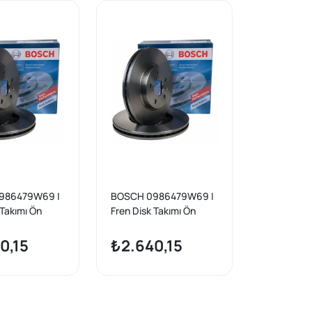
986479W69 |
BOSCH 0986479W69 |
 Takımı Ön
Fren Disk Takımı Ön
Citroen/DS/O
Peugeot/Citroen/DS/O
 F-Crossland
pel Corsa F-Crossland
0,15
₺2.640,15
 B 283mm
X-Mokka B 283mm