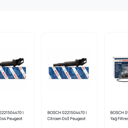
221504470 |
BOSCH 0221504470 |
BOSCH 0
 Ds4 Peugeot
Citroen Ds3 Peugeot
Yağ Filtre
7 208 3008
2008 207 208 3008
Hdi / C-El