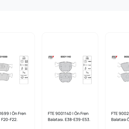
1699 | Ön Fren
FTE 9001140 | Ön Fren
FTE 90022
. F20-F22.
Balatası. E38-E39-E53.
Balatası 
21486...