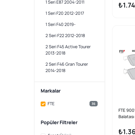
1 Seri E87 2004-2011
₺1.74
1 Seri F20 2012-2017
1 Seri F40 2019-
2 Seri F22 2012-2018
2 Seri F45 Active Tourer
2013-2018
2 Seri F46 Gran Tourer
2014-2018
3 Seri E30 1988-1991
Markalar
3 Seri E36 1991-1998
FTE
3 Seri E46 1997-2006
36
FTE 9001
3 Seri E90 2004-2012
Balatas
Popüler Filtreler
E92 E93
3 Seri E92 2005-2013
₺1.3