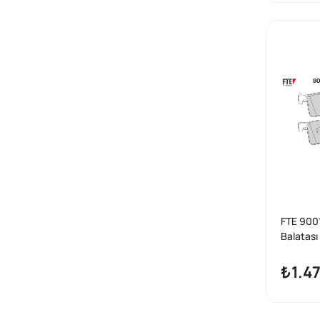
X2 Seri F39 2018-
X3 Seri E83 2003-2010
X3 Seri F25 2010
X4 Seri F26 2013-2018
X5 Seri E53 2000-2006
X5 Seri E70 2007-2013
X5 Seri F15 2014-2018
X6 Seri E71 2007-2014
X6 Seri F16 2014
FTE 9001
Balatas
F30 X3 
₺1.4