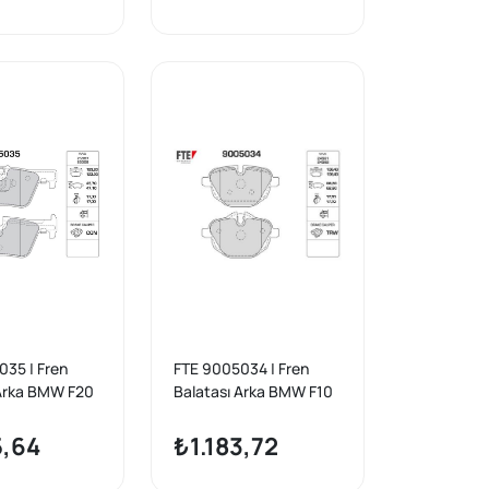
35 | Fren
FTE 9005034 | Fren
 Arka BMW F20
Balatası Arka BMW F10
34 F31 F32 F33
F11 G30
33 F83
5,64
₺1.183,72