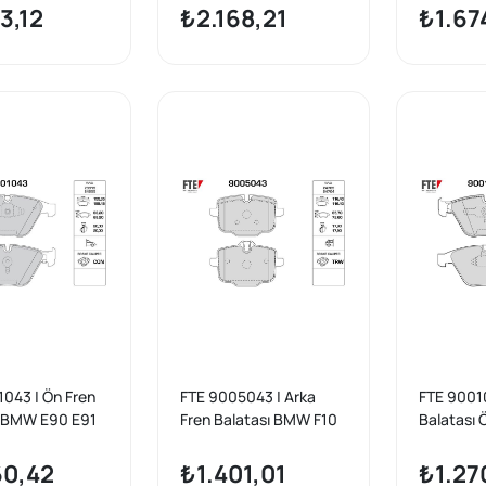
3,12
₺2.168,21
₺1.67
043 | Ön Fren
FTE 9005043 | Arka
FTE 90010
ı BMW E90 E91
Fren Balatası BMW F10
Balatası
F11 N53 N57
E65 E90 
60,42
₺1.401,01
₺1.27