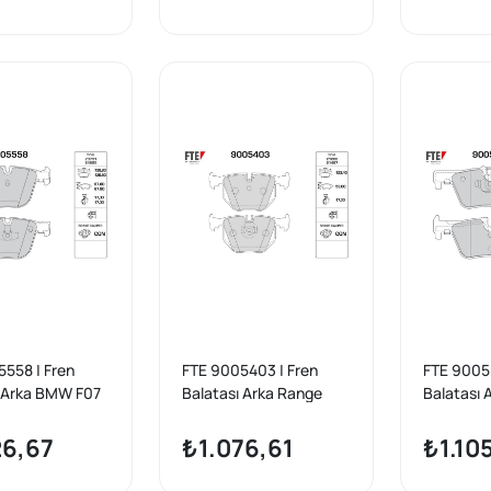
558 | Fren
FTE 9005403 | Fren
FTE 90050
ı Arka BMW F07
Balatası Arka Range
Balatası
F03 F04
Rover 02-09 BMW E53
F21 F30 F
E83 E46
F36 F80 F
26,67
₺1.076,61
₺1.10