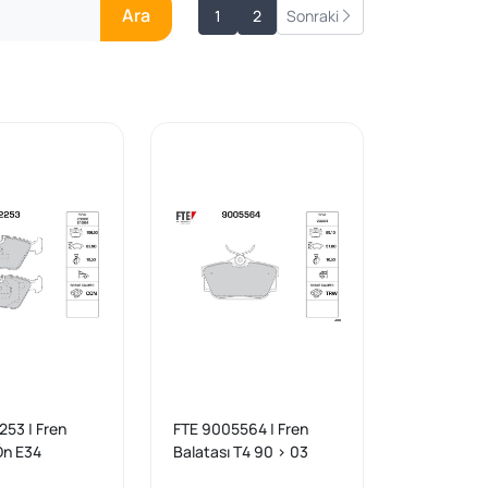
Ara
1
2
Sonraki
53 | Fren
FTE 9005564 | Fren
Ön E34
Balatası T4 90 > 03
Arka