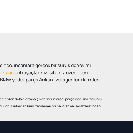
sinde, insanlara gerçek bir sürüş deneyimi
ek parça
ihtiyaçlarınızı sitemiz üzerinden
ca BMW yedek parça Ankara ve diğer tüm kentlere
kçelerden dolayı ortaya çıkan sorunlarda, parça değişimi zorunlu
 sunuyor. Bunlardan birisi tamamen orjinal olan ve BMW tarafından
 bir işçilik hemen kendisini belli ediyor. Buna rağmen fiyatlar
rak bilinse de hiçbir sorun yaratmıyor. En az