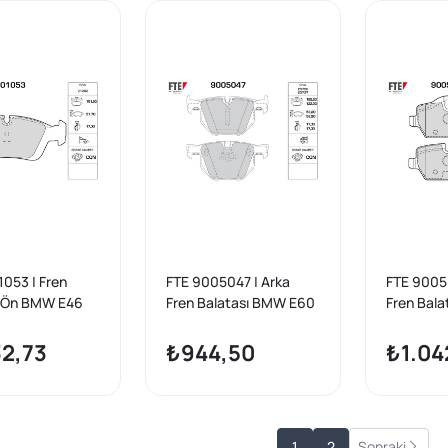
053 | Fren
FTE 9005047 | Arka
FTE 9005
ı Ön BMW E46
Fren Balatası BMW E60
Fren Bal
05
E61 E63 E64 03-10
E87 E91 E
32,73
₺944,50
₺1.04
1
2
Sonraki