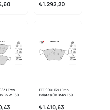
4,60
₺1.292,20
83 | Fren
FTE 9001139 | Fren
 Ön BMW E60
Balatası Ön BMW E39
E92 E93 E84
95 > 03
0,43
₺1.410,63