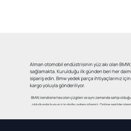
Alman otomobil endüstrisinin yüz akı olan BMW, 
sağlamakta. Kurulduğu ilk günden beri her dai
sipariş edin. Bmw yedek parça ihtiyaçlarınız iç
kargo yoluyla gönderiliyor.
BMW, kendisine has olan çizgileri ve aynı zamanda sahip olduğu 
olduğunda bunun için doğru adres sitemiz. Online şekilde işlemle
üretilmiş olan parçalar. Tümünün kullanımı ve aynı zamanda uyu
BMW yedek parça İzmir ve bunun haricindeki tüm 