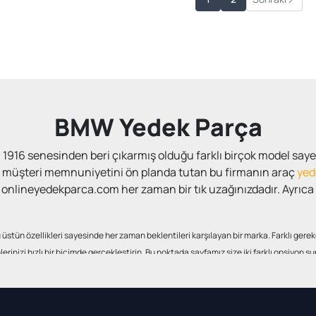
BMW Yedek Parça
1916 senesinden beri çıkarmış olduğu farklı birçok model saye
m müşteri memnuniyetini ön planda tutan bu firmanın araç
yed
in onlineyedekparca.com her zaman bir tık uzağınızdadır. Ayrı
üstün özellikleri sayesinde her zaman beklentileri karşılayan bir marka. Farklı gere
rinizi hızlı bir biçimde gerçekleştirin. Bu noktada sayfamız size iki farklı opsiyon
mu konusunda herhangi bir sorun yok. Üstelik birinci sınıf kalite olarak tanımlanmış
konusunda abartılı meblağlar karşınıza çıkmayacak.
şehirlere yollanmakta. Bu ürünler her ne kadar yan sanayi ola