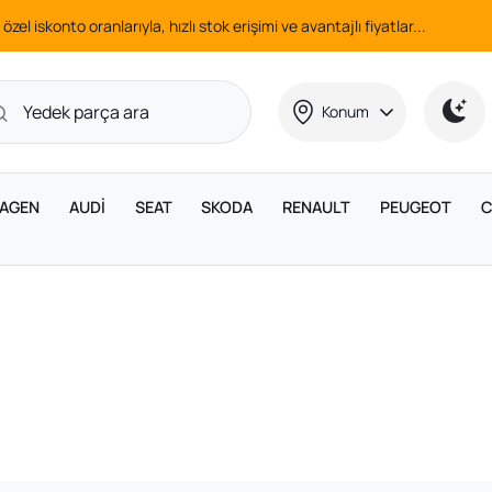
 özel iskonto oranlarıyla, hızlı stok erişimi ve avantajlı fiyatlar...
Konum
AGEN
AUDİ
SEAT
SKODA
RENAULT
PEUGEOT
C