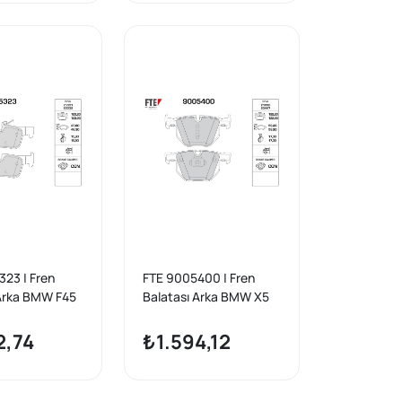
23 | Fren
FTE 9005400 | Fren
 Arka BMW F45
Balatası Arka BMW X5
ini F60 F54
E70 F15 X6 E71 F16
2,74
₺1.594,12