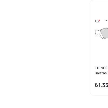
FTE 9001
Balatas
E36 91-
₺1.3