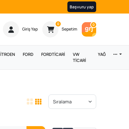
Başvuru yap
Ürün sayısı
0
Araç sayısı
0
Giriş Yap
Sepetim
İTROEN
FORD
FORDTİCARİ
VW
YAĞ
TİCARİ