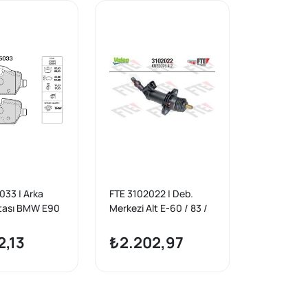
033 | Arka
FTE 3102022 | Deb.
atası BMW E90
Merkezi Alt E-60 / 83 /
92 E93 X1 E84
84 / 87 / 90 F-10 / 25
2,13
₺2.202,97