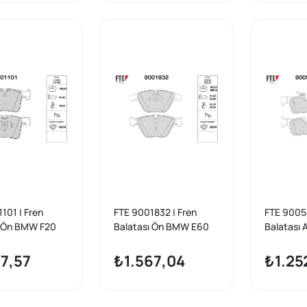
101 | Fren
FTE 9001832 | Fren
FTE 90053
ı Ön BMW F20
Balatası Ön BMW E60
Balatası
E83 F25
E65 E90 E92 E93 E84
F48 F39 M
14>
77,57
₺1.567,04
₺1.25