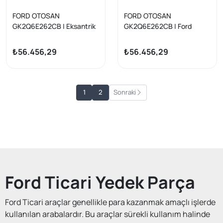
FORD OTOSAN
FORD OTOSAN
GK2Q6E262CB | Eksantrik
GK2Q6E262CB | Ford
Mili Transit Custom/Yeni
Transit-Custom 2018
Kasa Transit 2.0 EcoBlue
Model Sonrası Eksantrik
₺56.456,29
₺56.456,29
V362-V363 18>
Mili Yeni Kasa Transit 2.0
Ecoblue
1
2
Sonraki
Ford Ticari Yedek Parça
Ford Ticari araçlar genellikle para kazanmak amaçlı işlerde
kullanılan arabalardır. Bu araçlar sürekli kullanım halinde