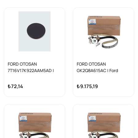
FORD OTOSAN
FORD OTOSAN
7T16V17K922AAM5AD |
GK2Q8A615AC | Ford
Tampon Çeki Kapak Arka
Ranger/Transit
Yuvarlak: Connect 02- | 1
V363/Custom 2.0 EcoBlue
₺72,14
₺9.175,19
Adet
Panther Triger Seti