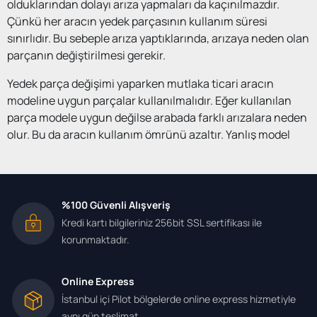
olduklarından dolayı arıza yapmaları da kaçınılmazdır.
Çünkü her aracın yedek parçasının kullanım süresi
sınırlıdır. Bu sebeple arıza yaptıklarında, arızaya neden olan
parçanın değiştirilmesi gerekir.
Yedek parça değişimi yaparken mutlaka ticari aracın
modeline uygun parçalar kullanılmalıdır. Eğer kullanılan
parça modele uygun değilse arabada farklı arızalara neden
olur. Bu da aracın kullanım ömrünü azaltır. Yanlış model
parçanın kullanımı diğer parçaların da arızalanmasında
etkili olabilir.
Online yedek parça firması olarak tüm araçlarda olduğu
%100 Güvenli Alışveriş
gibi Ford ticari araçlarda da gerekli yedek parçaları
Kredi kartı bilgileriniz 256bit SSL sertifikası ile
bulunduruyoruz. Transit, Connect, Ranger model
korunmaktadır.
araçlarınıza ait yedek parçaların tamamını temin ediyoruz.
Ayrıca internet üzeri siparişe dayalı çalışma sistemimiz
sayesinde istediğiniz parçayı, belirttiğiniz adrese teslim
Online Express
ediyoruz.
İstanbul içi Pilot bölgelerde online express hizmetiyle
aynı gün teslimat.