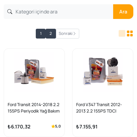
Ara
1
2
Sonraki
Ford Transit 2014-2018 2.2
Ford V347 Transit 2012-
155PS Periyodik Yağ Bakım
2013 2.2 155PS TDCI
Seti Ford Orijinal
Periyodik Yağ Bakım Seti
Ford Orijinal
₺6.170,32
₺7.155,91
5,0