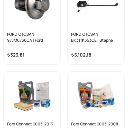
FORD OTOSAN
FORD OTOSAN
97JM6730CA | Ford
BK311K353CE | Stepne
Custom 2.0 EcoBlue Karter
Taşıyıcı Pikap Tümü Transit
Tapası Orijinal | 1 Adet
V363 14-
₺323,81
₺5.102,18
Ford Connect 2003-2013
Ford Connect 2003-2008