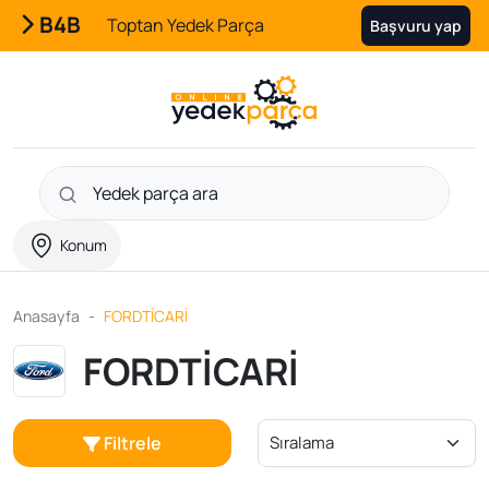
B4B
Toptan Yedek Parça
Başvuru yap
Konum
Anasayfa
FORDTİCARİ
FORDTİCARİ
Filtrele