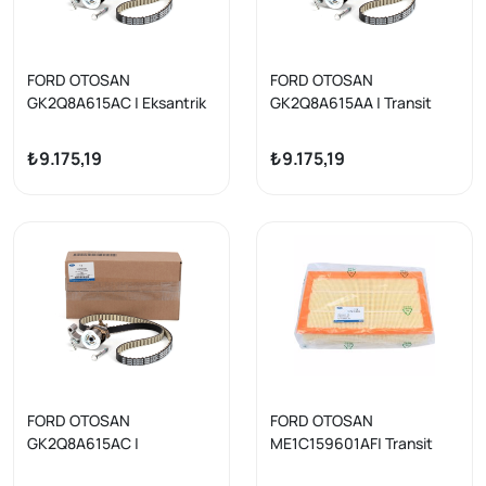
FORD OTOSAN
FORD OTOSAN
GK2Q8A615AC | Eksantrik
GK2Q8A615AA | Transit
Kayışı + Gergi Set Transit
2018 Model Sonrası 2.0
V363/Transit V-362 / 63
Ecoblue Triger Set
₺9.175,19
₺9.175,19
2.0 Ecoblue Panther 17 -
FORD OTOSAN
FORD OTOSAN
GK2Q8A615AC |
ME1C159601AF| Transit
Custom/Transit V363 18>
2018-2020 2.0 Ecoblue