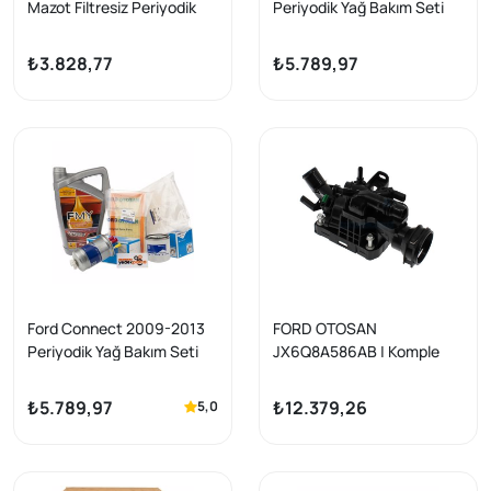
Mazot Filtresiz Periyodik
Periyodik Yağ Bakım Seti
Yağ Bakım Seti Ford Orijinal
Ford Orijinal
₺3.828,77
₺5.789,97
Ford Connect 2009-2013
FORD OTOSAN
Periyodik Yağ Bakım Seti
JX6Q8A586AB | Komple
Ford Orijinal
Termostat Courier 2024
Model Sonrası 1.5 TDCI
₺5.789,97
₺12.379,26
5,0
Focus 2018 Model Sonrası
1.5 TDCI