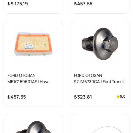
Ranger 2.0 EcoBlue Triger
Hava Filtresi (Süngersiz
₺9.175,19
₺457,55
Seti
Tip)
FORD OTOSAN
FORD OTOSAN
ME1C159601AF | Hava
97JM6730CA | Ford Transit
Filtresi Transit V184 V347
2018 Sonrası Karter Tapası
V348 V363 2.2/2.4 01- 2.0
Orijinal | 1 Adet
₺457,55
₺323,81
5,0
Ecoblue 18-20