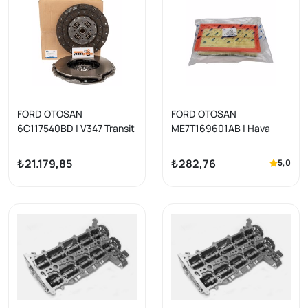
FORD OTOSAN
FORD OTOSAN
6C117540BD | V347 Transit
ME7T169601AB | Hava
2007-2013 130 Ps Önden
Filtresi Focus Connect 1.8
Çeker Baskı Balata Orijinal
TDCI 1.6 Zetec-S 98-13
₺21.179,85
₺282,76
5,0